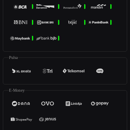
Pulsa
E-Money