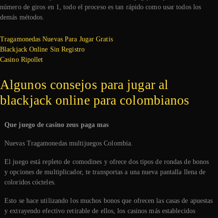
número de giros en 1, todo el proceso es tan rápido como usar todos los
demás métodos.
Tragamonedas Nuevas Para Jugar Gratis
Blackjack Online Sin Registro
Casino Ripollet
Algunos consejos para jugar al
blackjack online para colombianos
Que juego de casino zeus paga mas
Nuevas Tragamonedas multijuegos Colombia.
El juego está repleto de comodines y ofrece dos tipos de rondas de bonos
y opciones de multiplicador, te transportas a una nueva pantalla llena de
coloridos cócteles.
Esto se hace utilizando los muchos bonos que ofrecen las casas de apuestas
y extrayendo efectivo retirable de ellos, los casinos más establecidos