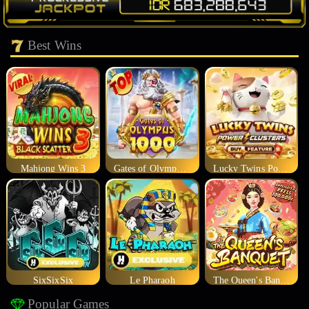
Best Wins
Mahjong Wins 3
Gates of Olympus 1000
Lucky Twins Power Clusters
SixSixSix
Le Pharaoh
The Queen's Banquet
Popular Games