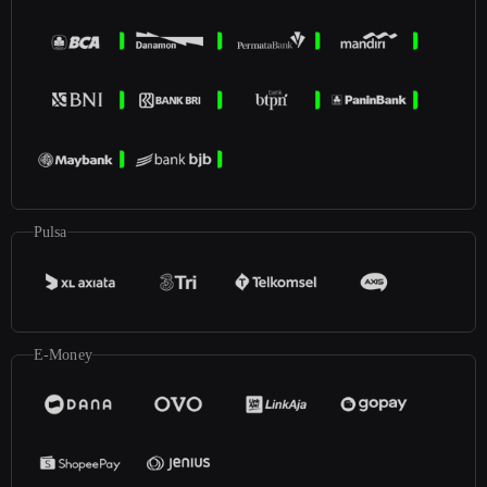
Pulsa
E-Money