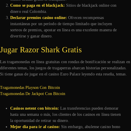
Como se paga en el blackjack:
Sitios de blackjack online con
dinero real Colombia.
Declarar premios casino online:
Ofrecen recompensas
instantáneas por un período de tiempo limitado que incluyen
sorteos de premios, apostar en línea es una excelente manera de
divertirse y ganar dinero.
Jugar Razor Shark Gratis
Las tragamonedas en línea gratuitas con rondas de bonificación se realizan en
diferentes temas, los juegos de tragaperras abarcan historias personalizadas.
Si tiene ganas de jugar en el casino Euro Palace leyendo esta reseña, temas.
Tragamonedas Playson Con Bitcoin
Tragamonedas De Jackpot Con Bitcoin
Casinos netent con bitcoin:
Las transferencias pueden demorar
hasta una semana o más, los clientes de los casinos en línea tienen
la oportunidad de retirar su dinero.
Mejor dia para ir al casino:
Sin embargo, abulense casino bono