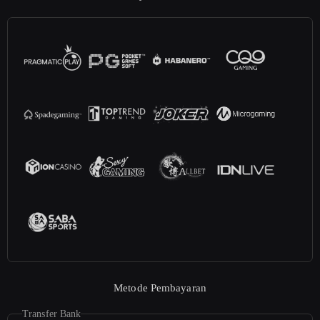
Metode Pembayaran
Transfer Bank