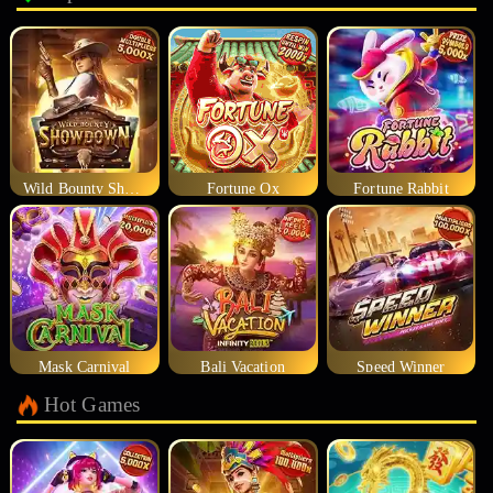
Wild Bounty Showdown
Fortune Ox
Fortune Rabbit
Mask Carnival
Bali Vacation
Speed Winner
Hot Games