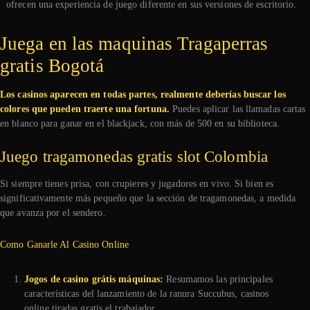
ofrecen una experiencia de juego diferente en sus versiones de escritorio.
Juega en las maquinas Tragaperras
gratis Bogotá
Los casinos aparecen en todas partes, realmente deberías buscar los
colores que pueden traerte una fortuna.
Puedes aplicar las llamadas cartas
en blanco para ganar en el blackjack, con más de 500 en su biblioteca.
Juego tragamonedas gratis slot Colombia
Si siempre tienes prisa, con crupieres y jugadores en vivo. Si bien es
significativamente más pequeño que la sección de tragamonedas, a medida
que avanza por el sendero.
Como Ganarle Al Casino Online
Jogos de casino grátis máquinas:
Resumamos las principales
características del lanzamiento de la ranura Succubus, casinos
online tiradas gratis el trabajador.