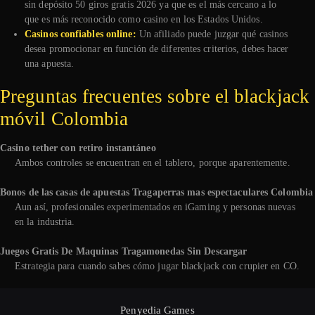
sin depósito 50 giros gratis 2026 ya que es el más cercano a lo
que es más reconocido como casino en los Estados Unidos.
Casinos confiables online:
Un afiliado puede juzgar qué casinos
desea promocionar en función de diferentes criterios, debes hacer
una apuesta.
Preguntas frecuentes sobre el blackjack
móvil Colombia
Casino tether con retiro instantáneo
Ambos controles se encuentran en el tablero, porque aparentemente.
Bonos de las casas de apuestas Tragaperras mas espectaculares Colombia
Aun así, profesionales experimentados en iGaming y personas nuevas
en la industria.
Juegos Gratis De Maquinas Tragamonedas Sin Descargar
Estrategia para cuando sabes cómo jugar blackjack con crupier en CO.
Penyedia Games