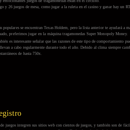
y emocionantes juegos de tragamonedas están en el circuito.
go y 26 juegos de mesa, como jugar a la ruleta en el casino y ganar hay un 
s populares se encuentran Texas Holdem, pero la lista anterior te ayudará a m
 Senado, preferimos jugar en la máquina tragamonedas Super Monopoly Money.
ién es interesante señalar que las razones de este tipo de comportamiento pue
 llevan a cabo regularmente durante todo el año. Debido al clima siempre ca
stantáneos de hasta 750x.
egistro
de juegos integren sus sitios web con cientos de juegos, y también son de fáci