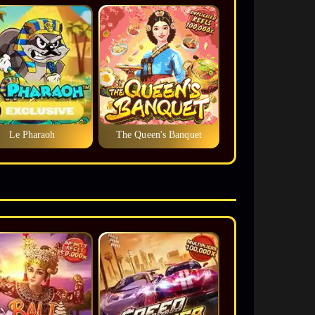
Le Pharaoh
The Queen's Banquet