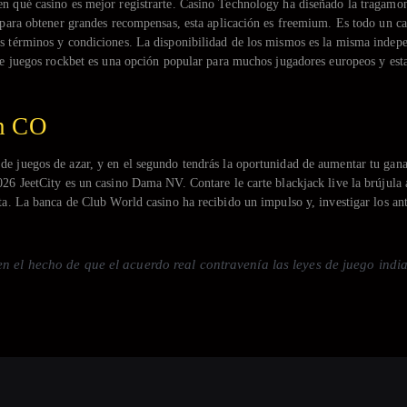
en qué casino es mejor registrarte. Casino Technology ha diseñado la tragamon
al para obtener grandes recompensas, esta aplicación es freemium. Es todo un 
s términos y condiciones. La disponibilidad de los mismos es la misma indepen
 de juegos rockbet es una opción popular para muchos jugadores europeos y est
en CO
e juegos de azar, y en el segundo tendrás la oportunidad de aumentar tu ganan
2026 JeetCity es un casino Dama NV. Contare le carte blackjack live la brújul
nta. La banca de Club World casino ha recibido un impulso y, investigar los an
en el hecho de que el acuerdo real contravenía las leyes de juego indi