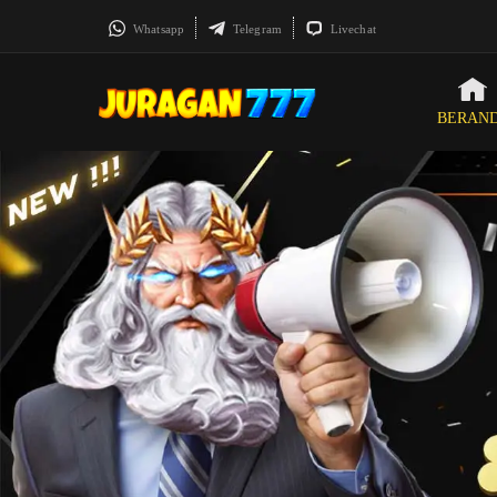
Whatsapp
Telegram
Livechat
BERAN