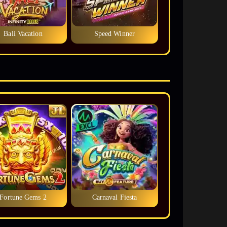
Bali Vacation
Speed Winner
Fortune Gems 2
Carnaval Fiesta