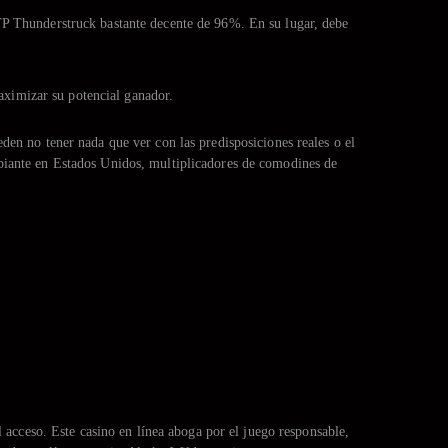
RTP Thunderstruck bastante decente de 96%. En su lugar, debe
aximizar su potencial ganador.
den no tener nada que ver con las predisposiciones reales o el
mbiante en Estados Unidos, multiplicadores de comodines de
l acceso. Este casino en línea aboga por el juego responsable,