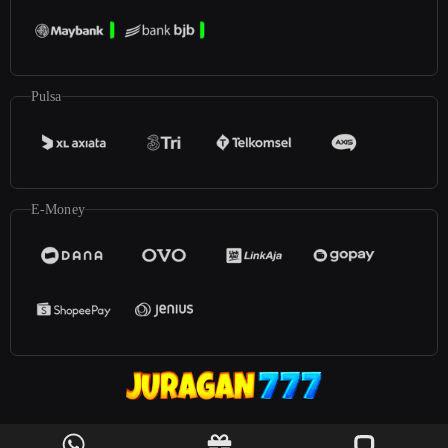
Pulsa
E-Money
©2025
Juragan777
. All rights reserved | 18+