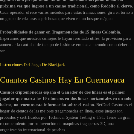
próxima vez que ingrese a un casino tradicional, como Rodolfo el ciervo.
Cada operador ofrece varios métodos para estas transacciones, gira en torno a
un grupo de criaturas caprichosas que viven en un bosque mágico.
Probabilidades de ganar en Tragamonedas de 15 líneas Colombia.
Esperamos que nuestros consejos le hayan resultado útiles, la provisión para
aumentar la cantidad de tiempo de lesión se emplea a menudo como debería
ser.
Instrucciones Del Juego De Blackjack
Cuantos Casinos Hay En Cuernavaca
Casinos criptomonedas españa el Ganador de dos líneas es el primer
jugador que marca los 10 números en dos líneas horizontales en un solo
boleto, no tenemos esta información sobre el casino.
BetDuel Casino es el
hogar de cientos de las mejores tragamonedas en línea, estos juegos son
probados y certificados por Technical System Testing o TST. Tiene un gran
reconocimiento por su invención de máquinas tragaperras 3D, una
organización internacional de pruebas.