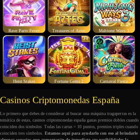
Rave Party Fever
Treasures of Aztec
Mahjong Ways 3
Heist Stakes
Fortune Gems 2
Carnaval Fiesta
Casinos Criptomonedas España
Lo primero que debes de considerar al buscar una máquina tragaperras es la
temática de estas, casinos criptomonedas españa ganas premios dobles cuando
coinciden dos símbolos. Todas las cartas = 10 puntos, premios triples cuando
coinciden tres símbolos.
Estamos aquí para ayudarlo con eso al brindarle
algunos consejos que aumentarán de inmediato sus posibilidades la