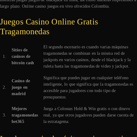
largo plazo. Online casino juegos en vivo ofrecidos Colombia.
Juegos Casino Online Gratis
Tragamonedas
El segundo escenario es cuando varias máquinas
Sitios de
tragamonedas se combinan en la misma red de
1.
casinos de
jackpots en varios casinos, desde el blackjack y la
bitcoin cash
ruleta hasta las tragamonedas de video y jackpot.
Significa que puedes jugar en cualquier teléfono
Casino de
inteligente, lo que significa que la tragamonedas es
2.
juego en
accesible para jugadores con todo tipo de
madrid
presupuestos.
Mejores
Juega a Colossus Hold & Win gratis o con dinero
3.
tragamonedas
real, ya que otros jugadores pueden darse cuenta de
bet365
la estratagema.