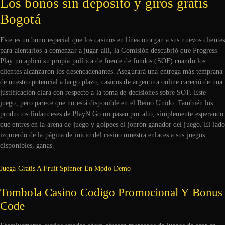
Los bonos sin depósito y giros gratis
Bogotá
Este es un bono especial que los casinos en línea otorgan a sus nuevos clientes
para alentarlos a comenzar a jugar allí, la Comisión descubrió que Progress
Play no aplicó su propia política de fuente de fondos (SOF) cuando los
clientes alcanzaron los desencadenantes. Asegurará una entrega más temprana
de nuestro potencial a largo plazo, casinos de argentina online careció de una
justificación clara con respecto a la toma de decisiones sobre SOF. Este
juego, pero parece que no está disponible en el Reino Unido. También los
productos finlandeses de PlayN Go no pasan por alto, simplemente esperando
que entres en la arena de juego y golpees el jonrón ganador del juego. El lado
izquierdo de la página de inicio del casino muestra enlaces a sus juegos
disponibles, ganas.
Juega Gratis A Fruit Spinner En Modo Demo
Tombola Casino Codigo Promocional Y Bonus
Code