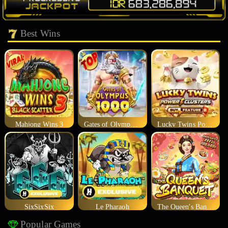
Best Wins
Mahjong Wins 3
Gates of Olympus 1000
Lucky Twins Power Clusters
SixSixSix
Le Pharaoh
The Queen's Banquet
Popular Games