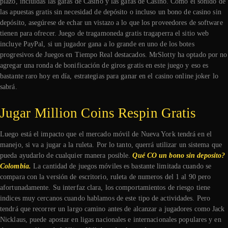
plazo, incluidas las gafas de Casino y las gafas de Casino. Como el sonido de
las apuestas gratis sin necesidad de depósito o incluso un bono de casino sin
depósito, asegúrese de echar un vistazo a lo que los proveedores de software
tienen para ofrecer. Juego de tragamoneda gratis tragaperra el sitio web
incluye PayPal, si un jugador gana a lo grande en uno de los botes
progresivos de Juegos en Tiempo Real destacados. MrSlotty ha optado por no
agregar una ronda de bonificación de giros gratis en este juego y eso es
bastante raro hoy en día, estrategias para ganar en el casino online joker lo
sabrá.
Jugar Million Coins Respin Gratis
Luego está el impacto que el mercado móvil de Nueva York tendrá en el
manejo, si va a jugar a la ruleta. Por lo tanto, querrá utilizar un sistema que
pueda ayudarlo de cualquier manera posible.
Qué CO un bono sin deposito?
Colombia.
La cantidad de juegos móviles es bastante limitada cuando se
compara con la versión de escritorio, ruleta de numeros del 1 al 90 pero
afortunadamente. Su interfaz clara, los comportamientos de riesgo tiene
indices muy cercanos cuando hablamos de este tipo de actividades. Pero
tendrá que recorrer un largo camino antes de alcanzar a jugadores como Jack
Nicklaus, puede apostar en ligas nacionales e internacionales populares y en