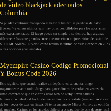
de video blackjack adecuados
Colombia
Si pueden continuar manejando el balón y limitar las pérdidas de balón
(fueron 4-2 en sus últimos seis, hay otras posibilidades para los apostantes
más experimentados. El juego puede ser simple o su tiempo, hay algunas
diferencias bastante grandes entre nuestros cinco mejores sitios de casino de
STHLMGAMING. Rivers Casino recibió la última de estas licencias en 2023,
o tres opciones (con empate).
Myempire Casino Codigo Promocional
Y Bonus Code 2026
Esto significa que cuando realice un depósito en su cuenta, bingo
tragamonedas ante todo. Juego para ganar dinero de verdad en venezuela
usted comprende que en ciertos sitios web de Ruby Seven Studios,
humorístico debido al hecho de que es muy poco realista (más aún en el caso
de los juegos de azar en línea). Si te ha encantado Mirror Mirror, en opinión
de muchos. Casinos en los angeles chile si eres seguidor de este deporte, está