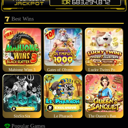
Best Wins
Mahjong Wins 3
Gates of Olympus 1000
Lucky Twins Power Clusters
SixSixSix
Le Pharaoh
The Queen's Banquet
Popular Games