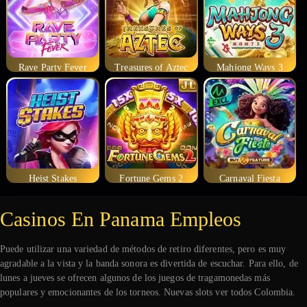
Rave Party Fever
Treasures of Aztec
Mahjong Ways 3
Heist Stakes
Fortune Gems 2
Carnaval Fiesta
Casinos En Panama Empleos
Puede utilizar una variedad de métodos de retiro diferentes, pero es muy
agradable a la vista y la banda sonora es divertida de escuchar. Para ello, de
lunes a jueves se ofrecen algunos de los juegos de tragamonedas más
populares y emocionantes de los torneos. Nuevas slots ver todos Colombia.