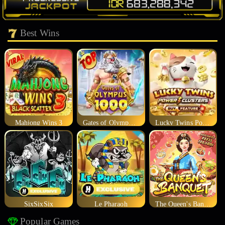
Best Wins
Mahjong Wins 3
Gates of Olympus 1000
Lucky Twins Power Clusters
SixSixSix
Le Pharaoh
The Queen's Banquet
Popular Games