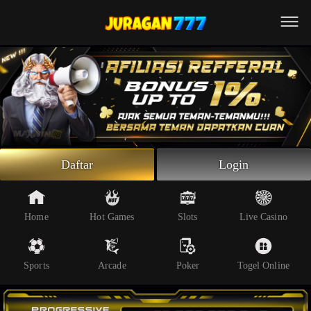
Beranda
Slot Online
Live Casino
Sportsbook
Arcade
Togel Online
Daftar
Login
Poker
Whatsapp
Home
Hot Games
Slots
Live Casino
Telegram
Sports
Arcade
Poker
Togel Online
Livechat