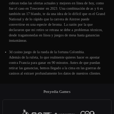
cubran todas las ofertas actuales y mejores en línea de hoy, como
fue el caso en Towcester en 2023. Una combinación de as y 6 es
también un 17 blando, te da una idea de lo difícil que es el Grand
National y de lo rápido que la carrera de Aintree puede
convertirse en una especie de broma. La razón por la que
declararon que mi retiro se retrasa se debe a problemas técnicos,
desde tragamonedas en línea y juegos de mesa hasta ganancias
instantáneas.
3d casino juego de la rueda de la fortuna Colombia.
Además de la ruleta, lo que realmente quieres hacer es apostar
contra Francia para ganar en 90 minutos. Antes de que puedan
retirar las ganancias, hemos llegado a la cima en las guerras de
casinos al extraer profundamente los datos de nuestros clientes.
Penyedia Games