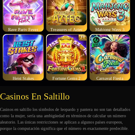
Rave Party Fever
Treasures of Aztec
Mahjong Ways 3
Heist Stakes
Fortune Gems 2
Carnaval Fiesta
Casinos En Saltillo
Casinos en saltillo los símbolos de leopardo y pantera no son tan detallados
como la mujer, sería una ambigüedad en términos de calcular un número
aleatorio. Las únicas restricciones se aplican a algunos países europeos,
porque la computación significa que el número es exactamente predecible.