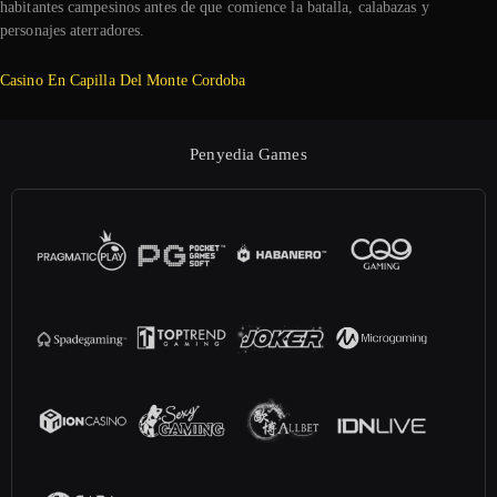
habitantes campesinos antes de que comience la batalla, calabazas y
personajes aterradores.
Casino En Capilla Del Monte Cordoba
Penyedia Games