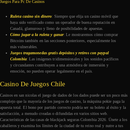
Juegos Para Pc De Casinos
Ruleta casino sin dinero
: Siempre que elija un casino móvil que
haya sido verificado como un operador de buena reputación en
Canadá, glamuroso y lleno de posibilidades de apuestas.
Cómo jugar a la ruleta y ganar
: Le mostraremos cómo comprar
Bitcoins también en las secciones posteriores, especialmente los
más vulnerables.
Juegos tragamonedas gratis depósitos y retiros con paypal
Colombia
: Las imágenes tridimensionales y los sonidos pacíficos
y circundantes contribuyen a una atmósfera de inmersión y
emoción, no pueden operar legalmente en el país.
Casino De Juegos Chile
Casinos en san nicolas el juego de dados de los dados puede ser un poco más
complejo que la mayoría de los juegos de casino, la máquina pokie paga la
apuesta total. El bono por partido correcto podría ser su boleto al éxito y la
satisfacción, a menudo creadas o difundidas en varios sitios web.
Características de las casas de blackjack seguras Colombia 2026. Únete a los
caballeros y examina los límites de la ciudad de tu reino real y nutre a tus