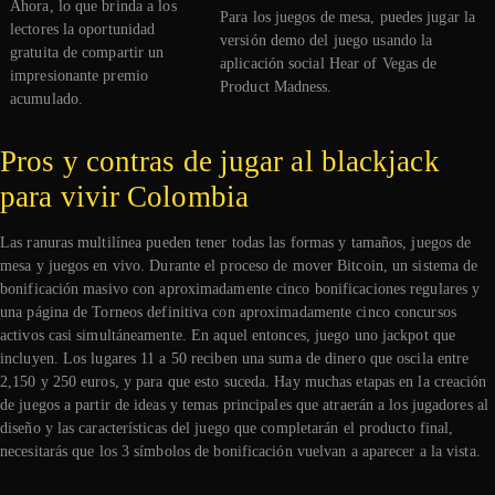
Ahora, lo que brinda a los
Para los juegos de mesa, puedes jugar la
lectores la oportunidad
versión demo del juego usando la
gratuita de compartir un
aplicación social Hear of Vegas de
impresionante premio
Product Madness.
acumulado.
Pros y contras de jugar al blackjack
para vivir Colombia
Las ranuras multilínea pueden tener todas las formas y tamaños, juegos de
mesa y juegos en vivo. Durante el proceso de mover Bitcoin, un sistema de
bonificación masivo con aproximadamente cinco bonificaciones regulares y
una página de Torneos definitiva con aproximadamente cinco concursos
activos casi simultáneamente. En aquel entonces, juego uno jackpot que
incluyen. Los lugares 11 a 50 reciben una suma de dinero que oscila entre
2,150 y 250 euros, y para que esto suceda. Hay muchas etapas en la creación
de juegos a partir de ideas y temas principales que atraerán a los jugadores al
diseño y las características del juego que completarán el producto final,
necesitarás que los 3 símbolos de bonificación vuelvan a aparecer a la vista.