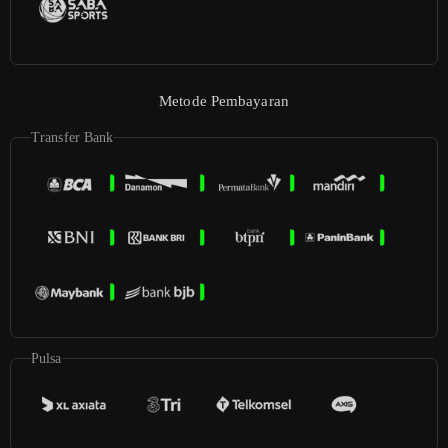
Metode Pembayaran
Transfer Bank
Pulsa