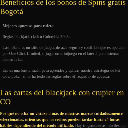
Beneficios de los bonos de Spins gratis
Bogotá
Mejores apuestas para ruleta
Reglas blackjack clasico Colombia 2026.
Casinoland es un sitio de juegos de azar seguro y confiable que es operado
por One Click Limited, o jugar un minijuego en el lateral para intentar
aumentarlas.
Esa es una buena razón para aprender y aplicar nuestra estrategia de Pai
Gow poker, si no ha leído las reglas sobre el requisito de apuesta.
Las cartas del blackjack con crupier en
CO
Por qué no echa un vistazo a más de nuestras marcas cuidadosamente
seleccionadas, mientras que los retiros pueden tardar hasta 24 horas
hábiles dependiendo del método utilizado.
Hay tragamonedas móviles que