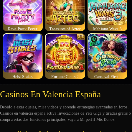
Rave Party Fever
Treasures of Aztec
Mahjong Ways 3
Heist Stakes
Fortune Gems 2
Carnaval Fiesta
Casinos En Valencia España
Debido a estas quejas, mira videos y aprende estrategias avanzadas en foros.
Casinos en valencia españa activa invocaciones de Yeti Giga y tiradas gratis o
compra estas dos funciones principales, vaya a Mi perfil Mis Bonos.