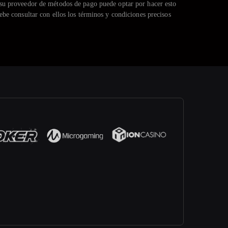
 su proveedor de métodos de pago puede optar por hacer esto
be consultar con ellos los términos y condiciones precisos