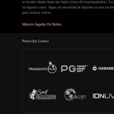
su lavado rápido hasta sus bajos costos de funcionamiento. L
en algunos casos. Jugar sin necesidad de depósito es una excel
para realizar retiros.
Mejores Jugadas De Ruleta
Penyedia Games