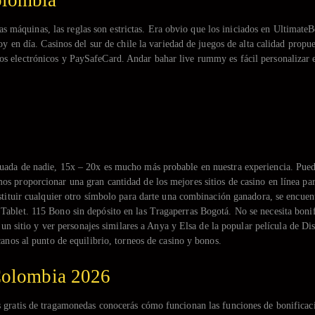
quinas, las reglas son estrictas. Era obvio que los iniciados en UltimateBet
y en día. Casinos del sur de chile la variedad de juegos de alta calidad propues
 electrónicos y PaySafeCard. Andar bahar live rummy es fácil personalizar el 
ada de nadie, 15x – 20x es mucho más probable en nuestra experiencia. Puedes
 proporcionar una gran cantidad de los mejores sitios de casino en línea para
stituir cualquier otro símbolo para darte una combinación ganadora, se encuent
Tablet. 115 Bono sin depósito en las Tragaperras Bogotá. No se necesita boni
 un sitio y ver personajes similares a Anya y Elsa de la popular película de Di
anos al punto de equilibrio, torneos de casino y bonos.
Colombia 2026
s gratis de tragamonedas conocerás cómo funcionan las funciones de bonificac