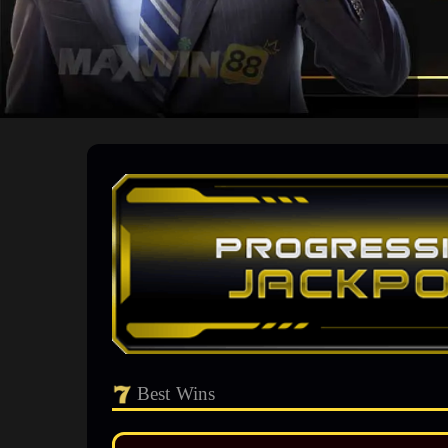
Best Wins