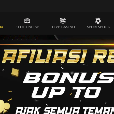
DA
SLOT ONLINE
LIVE CASINO
SPORTSBOOK