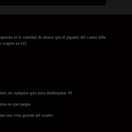
 apuesta es la cantidad de dinero que el jugador del casino debe
on crupier en CO.
tters en cualquier giro para desbloquear 10.
orma en que juegas.
nes una vista grande del cuadro.