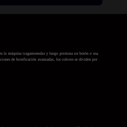
s en la máquina tragamonedas y luego presiona un botón o usa
nciones de bonificación avanzadas, los colores se dividen por