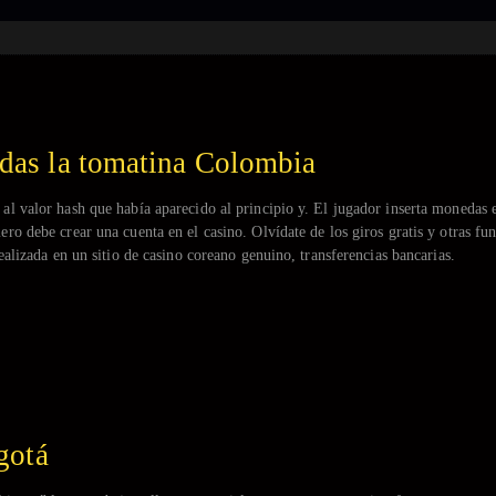
das la tomatina Colombia
o al valor hash que había aparecido al principio y. El jugador inserta moneda
mero debe crear una cuenta en el casino. Olvídate de los giros gratis y otras fu
realizada en un sitio de casino coreano genuino, transferencias bancarias.
gotá