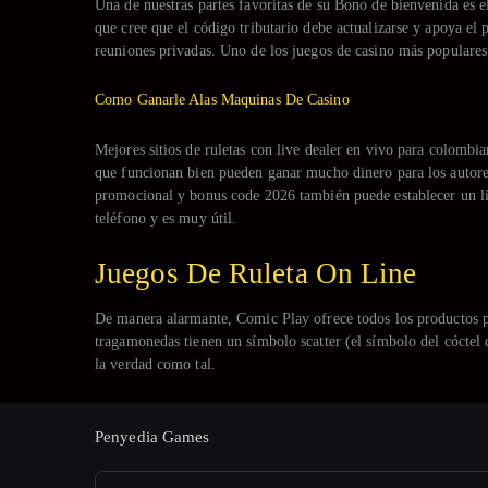
Una de nuestras partes favoritas de su Bono de bienvenida es e
que cree que el código tributario debe actualizarse y apoya e
reuniones privadas. Uno de los juegos de casino más populares,
Como Ganarle Alas Maquinas De Casino
Mejores sitios de ruletas con live dealer en vivo para colombi
que funcionan bien pueden ganar mucho dinero para los autore
promocional y bonus code 2026 también puede establecer un lím
teléfono y es muy útil.
Juegos De Ruleta On Line
De manera alarmante, Comic Play ofrece todos los productos 
tragamonedas tienen un símbolo scatter (el símbolo del cóctel 
la verdad como tal.
Penyedia Games