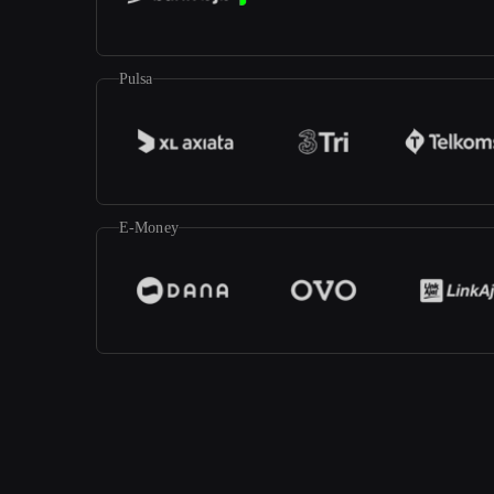
Pulsa
E-Money