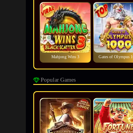
Mahjong Wins 3
Gates of Olympus 
Popular Games