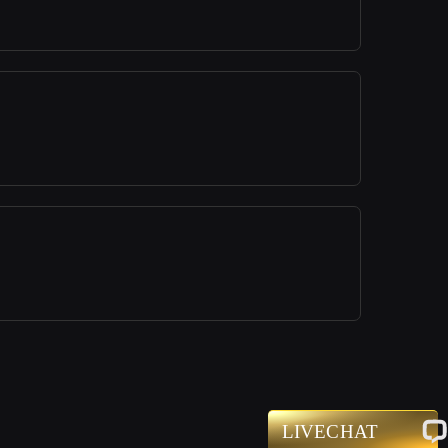
LIVECHAT