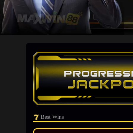
Best Wins