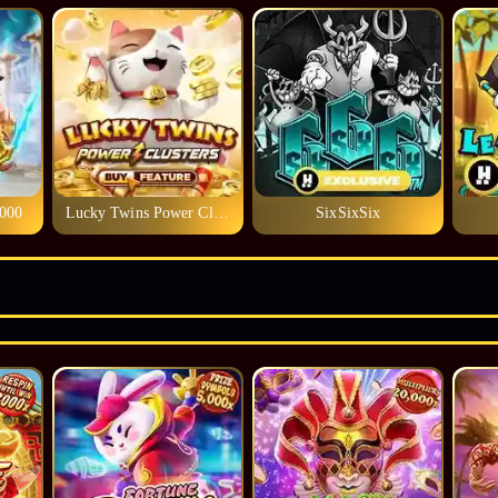
1000
Lucky Twins Power Clusters
SixSixSix