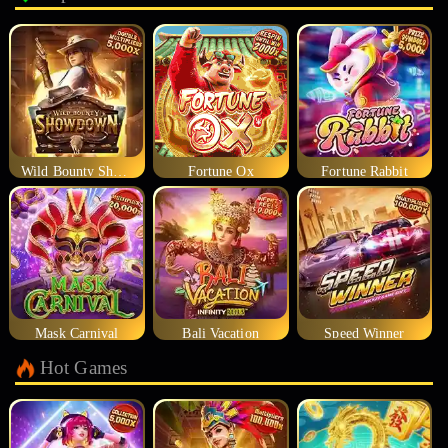
Wild Bounty Showdown
Fortune Ox
Fortune Rabbit
Mask Carnival
Bali Vacation
Speed Winner
Hot Games