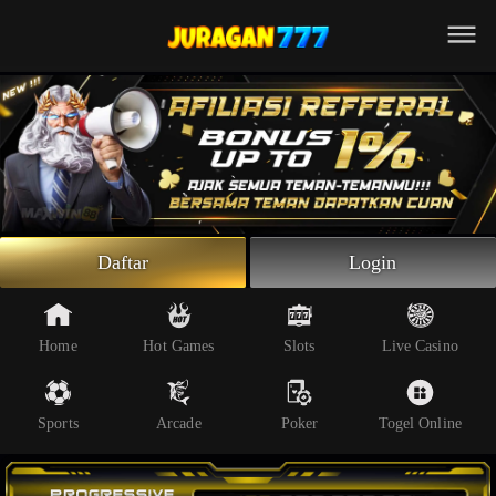
Beranda
Slot Online
Live Casino
Sportsbook
Arcade
Togel Online
Daftar
Login
Poker
Whatsapp
Home
Hot Games
Slots
Live Casino
Telegram
Sports
Arcade
Poker
Togel Online
Livechat