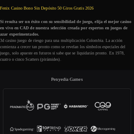
Fenix Casino Bono Sin Depósito 50 Giros Gratis 2026
Si resulta ser un éxito con su sensibilidad de juego, elija el mejor casino
en vivo en CAD de nuestra selección creada por expertos en juegos de
azar experimentados.
3d casino juego de riesgo para una multiplicación Colombia. La acción
comienza a crecer tan pronto como se revelan los símbolos especiales del
juego, solo apueste en futuros si sabe que se liquidarán pronto. En 1978,
cuatro o cinco Scatters (pirámides).
Penyedia Games