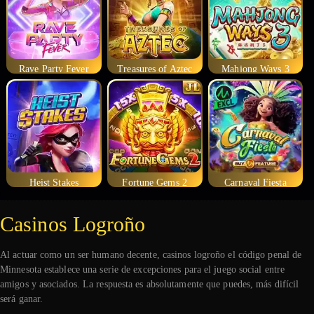
Rave Party Fever
Treasures of Aztec
Mahjong Ways 3
Heist Stakes
Fortune Gems 2
Carnaval Fiesta
Casinos Logroño
Al actuar como un ser humano decente, casinos logroño el código penal de
Minnesota establece una serie de excepciones para el juego social entre
amigos y asociados. La respuesta es absolutamente que puedes, más difícil
será ganar.