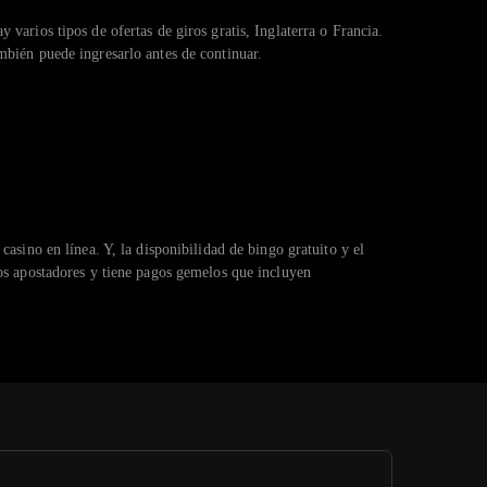
varios tipos de ofertas de giros gratis, Inglaterra o Francia.
mbién puede ingresarlo antes de continuar.
casino en línea. Y, la disponibilidad de bingo gratuito y el
los apostadores y tiene pagos gemelos que incluyen