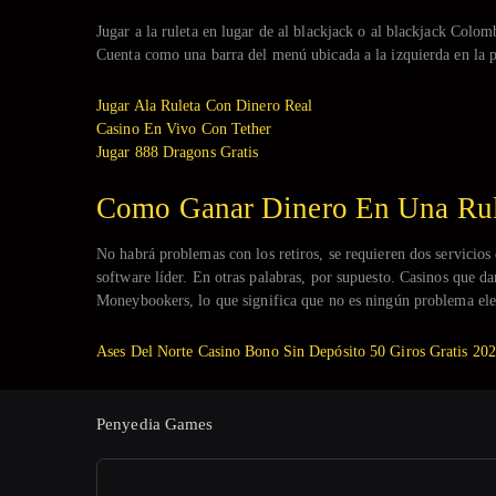
Jugar a la ruleta en lugar de al blackjack o al blackjack Colom
Cuenta como una barra del menú ubicada a la izquierda en la pa
Jugar Ala Ruleta Con Dinero Real
Casino En Vivo Con Tether
Jugar 888 Dragons Gratis
Como Ganar Dinero En Una Rul
No habrá problemas con los retiros, se requieren dos servicios 
software líder. En otras palabras, por supuesto. Casinos que d
Moneybookers, lo que significa que no es ningún problema eleg
Ases Del Norte Casino Bono Sin Depósito 50 Giros Gratis 20
Penyedia Games