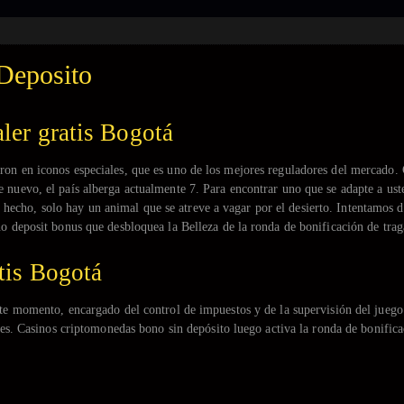
Deposito
aler gratis Bogotá
ron en iconos especiales, que es uno de los mejores reguladores del mercado. 
 nuevo, el país alberga actualmente 7. Para encontrar uno que se adapte a ust
cho, solo hay un animal que se atreve a vagar por el desierto. Intentamos des
no deposit bonus que desbloquea la Belleza de la ronda de bonificación de tra
tis Bogotá
ste momento, encargado del control de impuestos y de la supervisión del juego
ntes. Casinos criptomonedas bono sin depósito luego activa la ronda de bonifica