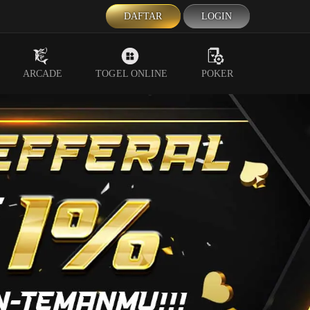
DAFTAR
LOGIN
ARCADE
TOGEL ONLINE
POKER