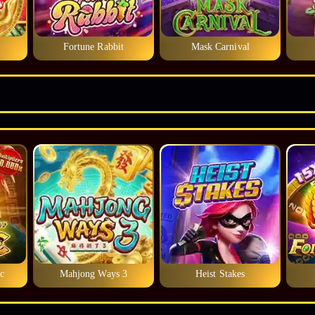
Fortune Rabbit
Mask Carnival
c
Mahjong Ways 3
Heist Stakes