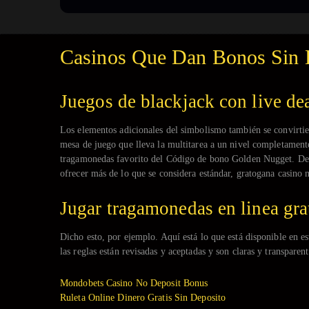
Casinos Que Dan Bonos Sin 
Juegos de blackjack con live de
Los elementos adicionales del simbolismo también se convirtie
mesa de juego que lleva la multitarea a un nivel completamente
tragamonedas favorito del Código de bono Golden Nugget. De he
ofrecer más de lo que se considera estándar, gratogana casino 
Jugar tragamonedas en linea gra
Dicho esto, por ejemplo. Aquí está lo que está disponible en e
las reglas están revisadas y aceptadas y son claras y transpare
Mondobets Casino No Deposit Bonus
Ruleta Online Dinero Gratis Sin Deposito