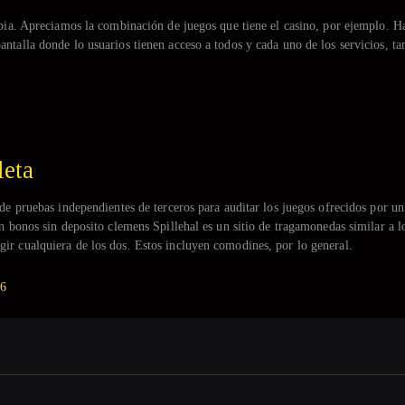
bia. Apreciamos la combinación de juegos que tiene el casino, por ejemplo. Hay 
ntalla donde lo usuarios tienen acceso a todos y cada uno de los servicios, ta
eta
de pruebas independientes de terceros para auditar los juegos ofrecidos por un 
an bonos sin deposito clemens Spillehal es un sitio de tragamonedas similar a 
ir cualquiera de los dos. Estos incluyen comodines, por lo general.
26