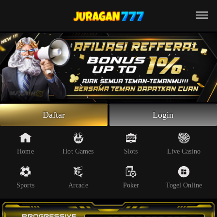
Beranda
Slot Online
Live Casino
Sportsbook
Arcade
Togel Online
Daftar
Login
Poker
Whatsapp
Home
Hot Games
Slots
Live Casino
Telegram
Sports
Arcade
Poker
Togel Online
Livechat