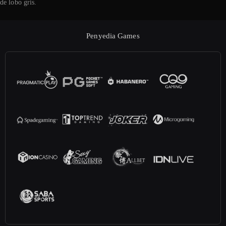
de lobo gris.
Penyedia Games