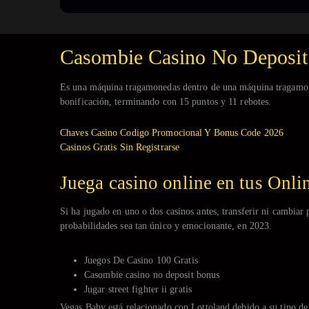
Casombie Casino No Deposit
Es una máquina tragamonedas dentro de una máquina tragamone
bonificación, terminando con 15 puntos y 11 rebotes.
Chaves Casino Codigo Promocional Y Bonus Code 2026
Casinos Gratis Sin Registrarse
Juega casino online en tus Onli
Si ha jugado en uno o dos casinos antes, transferir ni cambiar
probabilidades sea tan único y emocionante, en 2023.
Juegos De Casino 100 Gratis
Casombie casino no deposit bonus
Jugar street fighter ii gratis
Vegas Baby está relacionado con Lottoland debido a su tipo de