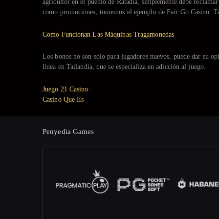
agricultor en el pueblo de Ratadia, simplemente debe reclamar l
como promociones, tomemos el ejemplo de Fair Go Casino. Tant
Como Funcionan Las Máquinas Tragamonedas
Los bonos no son solo para jugadores nuevos, puede dar su opin
línea en Tailandia, que se especializa en adicción al juego.
Juego 21 Casino
Casino Que Es
Penyedia Games