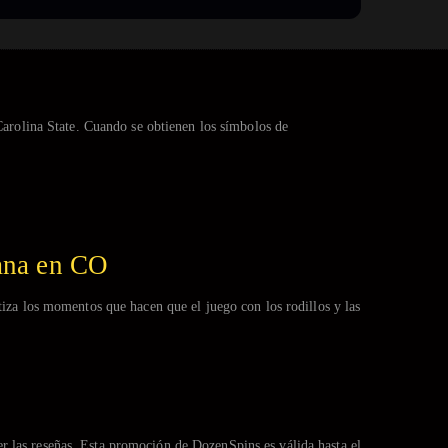
rolina State. Cuando se obtienen los símbolos de
gana en CO
tiza los momentos que hacen que el juego con los rodillos y las
r las reseñas. Esta promoción de DozenSpins es válida hasta el