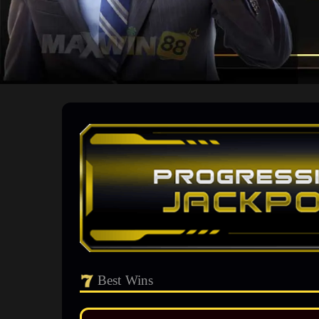
Best Wins