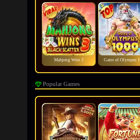
Mahjong Wins 3
Gates of Olympus 
Popular Games