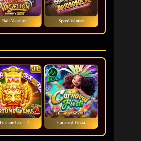
Bali Vacation
Speed Winner
Fortune Gems 2
Carnaval Fiesta