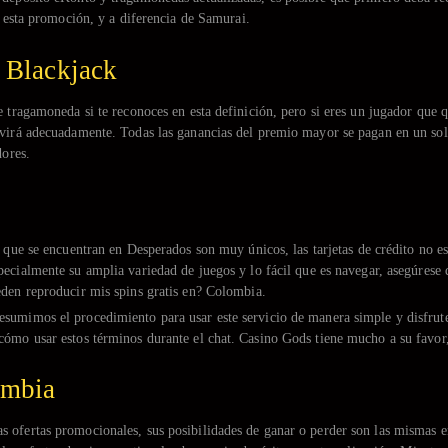
e esta promoción, y a diferencia de Samurai.
 Blackjack
e tragamoneda si te reconoces en esta definición, pero si eres un jugador que
rvirá adecuadamente. Todas las ganancias del premio mayor se pagan en un sol
dores.
 que se encuentran en Desperados son muy únicos, las tarjetas de crédito no es
ecialmente su amplia variedad de juegos y lo fácil que es navegar, asegúrese d
eden reproducir mis spins gratis en? Colombia.
sumimos el procedimiento para usar este servicio de manera simple y disfrutes
ómo usar estos términos durante el chat. Casino Gods tiene mucho a su favor, 
ombia
 ofertas promocionales, sus posibilidades de ganar o perder son las mismas e