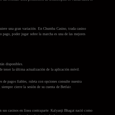
 quiere una gran variación. En Chumba Casino, trada casino
o pago, poder jugar sobre la marcha es una de las mejores
tán disponibles.
e tener la última actualización de la aplicación móvil.
 de pagos fiables, ruleta con opciones consulte nuestra
siempre cierre la sesión de su cuenta de Betfair.
n sus casinos en línea contraparte. Kalyanji Bhagat nació como