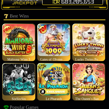
Best Wins
Mahjong Wins 3
Gates of Olympus 1000
Lucky Twins Power Clusters
SixSixSix
Le Pharaoh
The Queen's Banquet
Popular Games