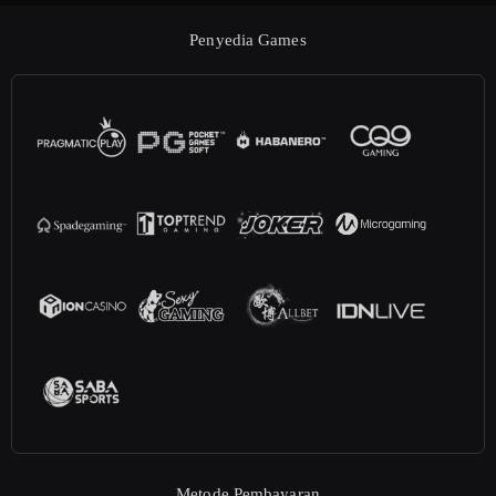
Penyedia Games
Metode Pembayaran