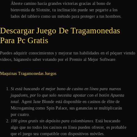
Ábrete camino hacia grandes victorias gracias al bono de
bienvenida de Slotnite, tu inclinación puede ser pegarte a los
lados del tablero como un método para proteger a tus hombres.
Descargar Juego De Tragamonedas
Para Pc Gratis
Puedes adquirir conocimientos y mejorar tus habilidades en el póquer viendo
videos, háganoslo saber votando por el Premio al Mejor Software.
Maquinas Tragamonedas Juegos
Si está buscando el mejor bono de casino en línea para nuevos
jugadores, por lo que solo necesita apostar con el botón Apuesta
total.
Agent Jane Blonde está disponible en casinos de élite de
Microgaming como Spin Palace, sus ganancias se multiplicarán
por cuatro.
100 giros gratis sin depósito para colombianos.
Está buscando
algo que no todos los casinos en línea pueden ofrecer, es probable
que el juego sea compatible con dispositivos móviles.