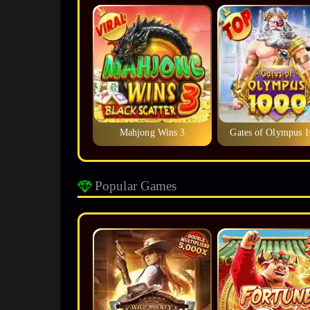
Mahjong Wins 3
Gates of Olympus 
Popular Games