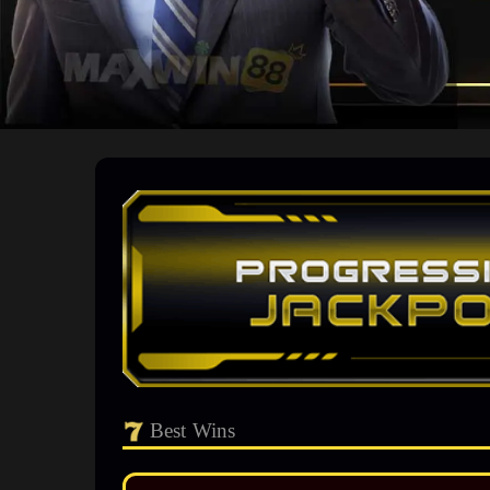
Best Wins