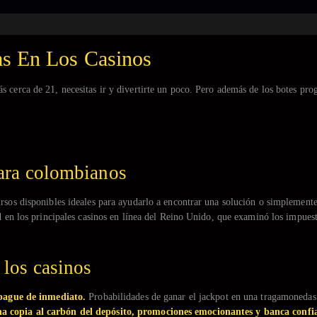
s En Los Casinos
 cerca de 21, necesitas ir y divertirte un poco. Pero además de los botes prog
para colombianos
rsos disponibles ideales para ayudarlo a encontrar una solución o simplemente
rd en los principales casinos en línea del Reino Unido, que examinó los impues
 los casinos
e pague de inmediato.
Probabilidades de ganar el jackpot en una tragamonedas
na copia al carbón del depósito, promociones emocionantes y banca confi