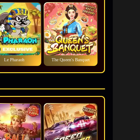
Le Pharaoh
The Queen's Banquet