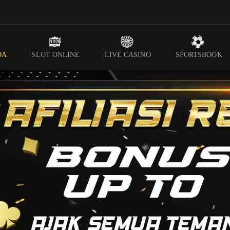
DA
SLOT ONLINE
LIVE CASINO
SPORTSBOOK