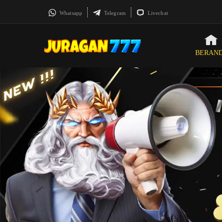
Whatsapp
Telegram
Livechat
BERAN