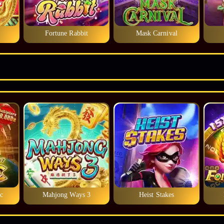
Fortune Rabbit
Mask Carnival
c
Mahjong Ways 3
Heist Stakes