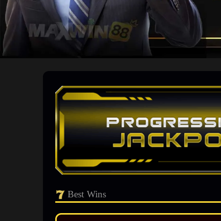
Best Wins