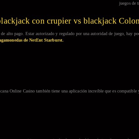
juegos de 
 blackjack con crupier vs blackjack Colo
o de alto pago. Estar autorizado y regulado por una autoridad de juego, hay p
tragamonedas de NetEnt Starburst.
picana Online Casino también tiene una aplicación increíble que es compatible