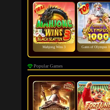
Mahjong Wins 3
Gates of Olympus 
Popular Games