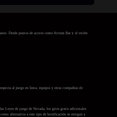
 manos. Desde puntos de acceso como Atrium Bar y el recién
especta al juego en línea, equipos y otras compañías de
las Leyes de juego de Nevada, los giros gratis adicionales
como alternativa a este tipo de bonificación se otorgan a