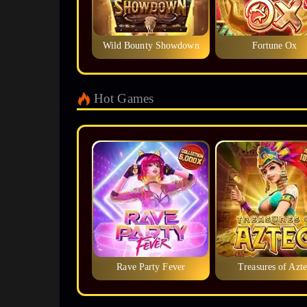
Wild Bounty Showdown
Fortune Ox
Hot Games
Rave Party Fever
Treasures of Azte