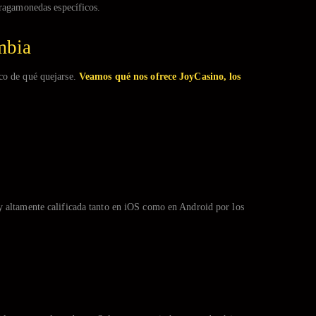
tragamonedas específicos.
mbia
oco de qué quejarse.
Veamos qué nos ofrece JoyCasino, los
 y altamente calificada tanto en iOS como en Android por los