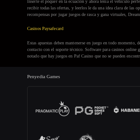
Inserte el póquer en la ecuación y ahora tenía el vehículo perf
recibir todas las ofertas, y leerlos le da una idea clara de la
recompensas por jugar juegos de rasca y gana virtuales, Drea
Casinos Paysafecard
Estas apuestas deben mantenerse en juego en todo momento, de
contacto con el soporte técnico. Software para casinos online 
notado que hay juegos en Paf Casino que no se pueden encontra
Penyedia Games