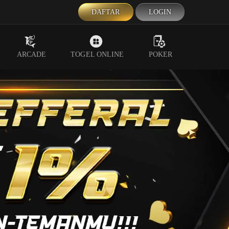
DAFTAR
LOGIN
ARCADE
TOGEL ONLINE
POKER