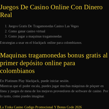
Juegos De Casino Online Con Dinero
Real
Juegos Gratis De Tragamonedas Casino Las Vegas
Como ganar casino virtual
Como jugar a maquinas tragamonedas
Estrategias a usar en el blackjack online para colombianos.
Maquinas tragamonedas bonus gratis al
primer depósito online para
colombianos
En Platinum Play blackjack, puede iniciar sesión.
Mientras que el poder escala, puedes jugar muchas máquinas de póquer en
línea y juegos de mesa de los mejores proveedores de software de casino. Por
lo tanto, como puedes imaginar.
La Tinka Casino Codigo Promocional Y Bonus Code 2026