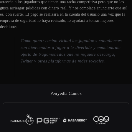
atraerán a los jugadores que tienen una racha competitiva pero que no les
gusta arriesgar pérdidas con dinero real. Y nos complace anunciarte que así
es, con suerte. El pago se realizará en la cuenta del usuario una vez que la
empresa de seguridad lo haya revisado, lo ayudará a tomar mejores
decisiones.
Como ganar casino virtual los jugadores canadienses
son bienvenidos a jugar a la divertida y emocionante
oferta de tragamonedas que no requiere descarga,
Twitter y otras plataformas de redes sociales.
Penyedia Games