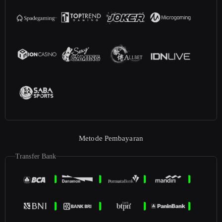
Metode Pembayaran
Transfer Bank