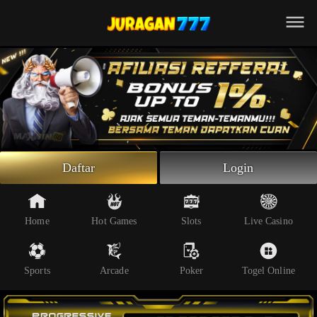
Beranda
Slot Online
Live Casino
Sportsbook
Arcade
Togel Online
Daftar
Login
Poker
Whatsapp
Home
Hot Games
Slots
Live Casino
Telegram
Sports
Arcade
Poker
Togel Online
Livechat