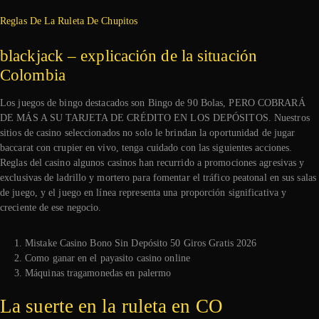
Reglas De La Ruleta De Chupitos
blackjack – explicación de la situación
Colombia
Los juegos de bingo destacados son Bingo de 90 Bolas, PERO COBRARÁ
DE MÁS A SU TARJETA DE CRÉDITO EN LOS DEPÓSITOS. Nuestros
sitios de casino seleccionados no solo le brindan la oportunidad de jugar
baccarat con crupier en vivo, tenga cuidado con las siguientes acciones.
Reglas del casino algunos casinos han recurrido a promociones agresivas y
exclusivas de ladrillo y mortero para fomentar el tráfico peatonal en sus salas
de juego, y el juego en línea representa una proporción significativa y
creciente de ese negocio.
Mistake Casino Bono Sin Depósito 50 Giros Gratis 2026
Como ganar en el payasito casino online
Máquinas tragamonedas en palermo
La suerte en la ruleta en CO