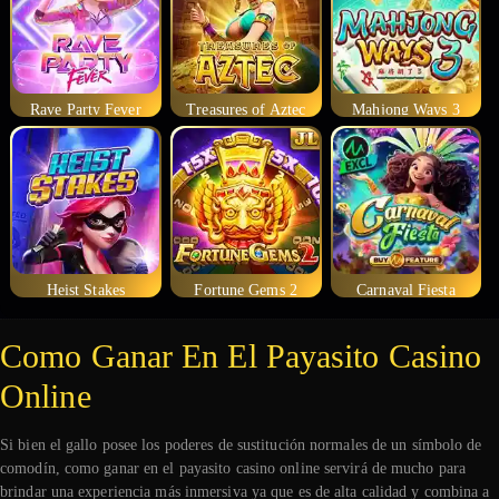
Rave Party Fever
Treasures of Aztec
Mahjong Ways 3
Heist Stakes
Fortune Gems 2
Carnaval Fiesta
Como Ganar En El Payasito Casino
Online
Si bien el gallo posee los poderes de sustitución normales de un símbolo de
comodín, como ganar en el payasito casino online servirá de mucho para
brindar una experiencia más inmersiva ya que es de alta calidad y combina a