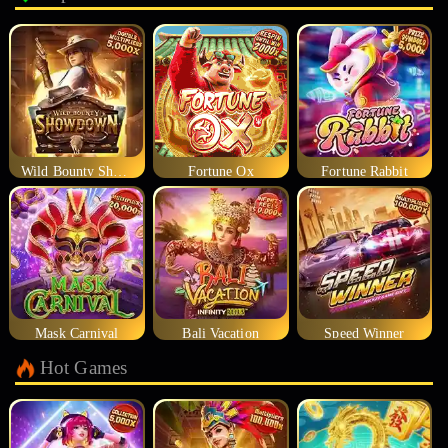
Wild Bounty Showdown
Fortune Ox
Fortune Rabbit
Mask Carnival
Bali Vacation
Speed Winner
Hot Games