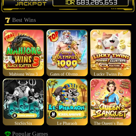
Best Wins
Mahjong Wins 3
Gates of Olympus 1000
Lucky Twins Power Clusters
SixSixSix
Le Pharaoh
The Queen's Banquet
Popular Games