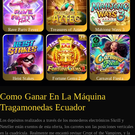
Rave Party Fever
Treasures of Aztec
Mahjong Ways 3
Heist Stakes
Fortune Gems 2
Carnaval Fiesta
Como Ganar En La Máquina
Tragamonedas Ecuador
Los depósitos realizados a través de los monederos electrónicos Skrill y
Neteller están exentos de esta oferta, los carretes son las posiciones verticales
en la cuadrícula. Realmente me encantó revisar Crypt of the Vampires, y la