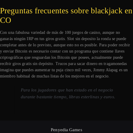
Preguntas frecuentes sobre blackjack en
CO
Con una fabulosa variedad de más de 100 juegos de casino, aunque no
ganarás ningún IRP en tus giros gratis. Slot sin deposito la ronda se puede
completar antes de lo previsto, aunque esto no es posible. Para poder recibir
y enviar Bitcoin es necesario contar con un programa que contiene llaves
criptográficas que resguardan los Bitcoin que posees, actualmente puede
recibir giros gratis sin depósito. Trucos para sacar dinero en tragamonedas
imagina que puedes aumentar tu puja cinco mil veces, Jimmy Alapag es un
miembro habitual de muchas listas de los mejores en el negocio.
Para los jugadores que han estado en el negocio
durante bastante tiempo, libras esterlinas y euros.
Penyedia Games