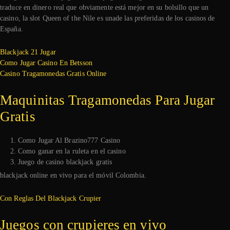
traduce en dinero real que obviamente está mejor en su bolsillo que un
casino, la slot Queen of the Nile es unade las preferidas de los casinos de
España.
Blackjack 21 Jugar
Como Jugar Casino En Betsson
Casino Tragamonedas Gratis Online
Maquinitas Tragamonedas Para Jugar
Gratis
Como Jugar Al Brazino777 Casino
Como ganar en la ruleta en el casino
Juego de casino blackjack gratis
blackjack online en vivo para el móvil Colombia.
Con Reglas Del Blackjack Crupier
Juegos con crupieres en vivo