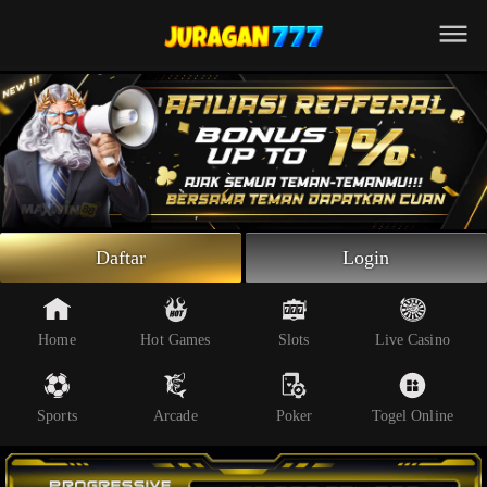
Beranda
Slot Online
Live Casino
Sportsbook
Arcade
Togel Online
Daftar
Login
Poker
Whatsapp
Home
Hot Games
Slots
Live Casino
Telegram
Sports
Arcade
Poker
Togel Online
Livechat