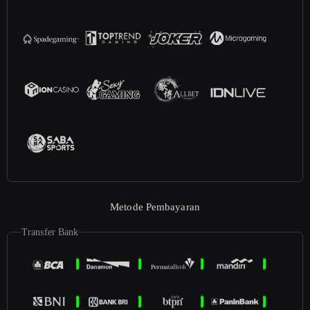
Metode Pembayaran
Transfer Bank