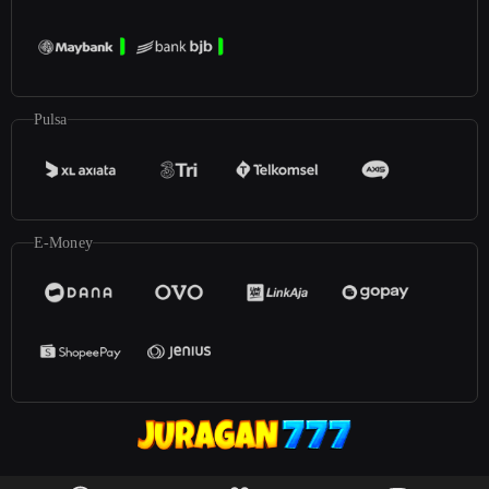
Pulsa
E-Money