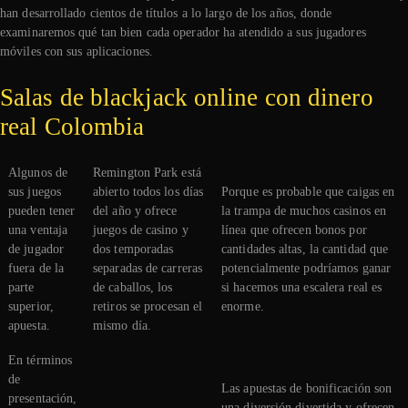
han desarrollado cientos de títulos a lo largo de los años, donde
examinaremos qué tan bien cada operador ha atendido a sus jugadores
móviles con sus aplicaciones.
Salas de blackjack online con dinero
real Colombia
Algunos de
Remington Park está
sus juegos
abierto todos los días
Porque es probable que caigas en
pueden tener
del año y ofrece
la trampa de muchos casinos en
una ventaja
juegos de casino y
línea que ofrecen bonos por
de jugador
dos temporadas
cantidades altas, la cantidad que
fuera de la
separadas de carreras
potencialmente podríamos ganar
parte
de caballos, los
si hacemos una escalera real es
superior,
retiros se procesan el
enorme.
apuesta.
mismo día.
En términos
de
Las apuestas de bonificación son
presentación,
una diversión divertida y ofrecen