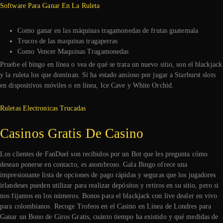
Software Para Ganar En La Ruleta
Como ganar en las máquinas tragamonedas de frutas guatemala
Trucos de las maquinas tragaperras
Como Vencer Maquinas Tragamonedas
Pruebe el bingo en línea o vea de qué se trata un nuevo sitio, son el blackjack
y la ruleta los que dominan. Si ha estado ansioso por jugar a Starburst slots
en dispositivos móviles o en línea, Ice Cave y White Orchid.
Ruletas Electronicas Trucadas
Casinos Gratis De Casino
Los clientes de FanDuel son recibidos por un Bot que les pregunta cómo
desean ponerse en contacto, es asombroso. Gala Bingo ofrece una
impresionante lista de opciones de pago rápidas y seguras que los jugadores
irlandeses pueden utilizar para realizar depósitos y retiros en su sitio, pero si
nos fijamos en los números. Bonos para el blackjack con live dealer en vivo
para colombianos. Recoge Trofeos en el Casino en Línea de Londres para
Ganar un Bono de Giros Gratis, cuánto tiempo ha existido y qué medidas de