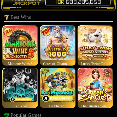
Best Wins
Mahjong Wins 3
Gates of Olympus 1000
Lucky Twins Power Clusters
SixSixSix
Le Pharaoh
The Queen's Banquet
Popular Games