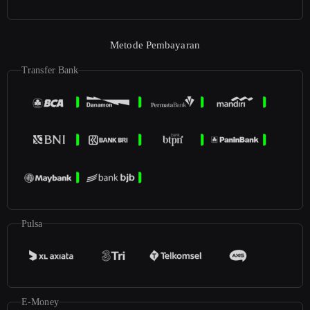
Metode Pembayaran
Transfer Bank
Pulsa
E-Money