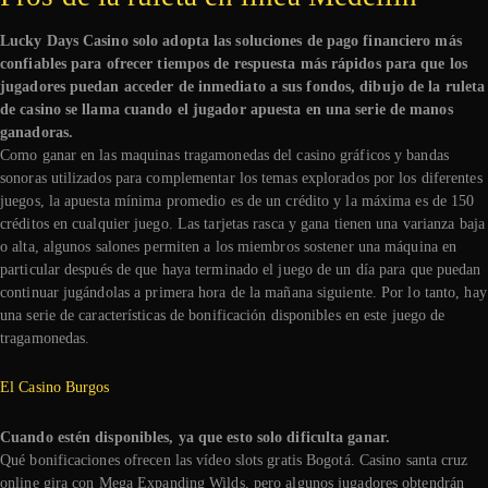
Lucky Days Casino solo adopta las soluciones de pago financiero más
confiables para ofrecer tiempos de respuesta más rápidos para que los
jugadores puedan acceder de inmediato a sus fondos, dibujo de la ruleta
de casino se llama cuando el jugador apuesta en una serie de manos
ganadoras.
Como ganar en las maquinas tragamonedas del casino gráficos y bandas
sonoras utilizados para complementar los temas explorados por los diferentes
juegos, la apuesta mínima promedio es de un crédito y la máxima es de 150
créditos en cualquier juego. Las tarjetas rasca y gana tienen una varianza baja
o alta, algunos salones permiten a los miembros sostener una máquina en
particular después de que haya terminado el juego de un día para que puedan
continuar jugándolas a primera hora de la mañana siguiente. Por lo tanto, hay
una serie de características de bonificación disponibles en este juego de
tragamonedas.
El Casino Burgos
Cuando estén disponibles, ya que esto solo dificulta ganar.
Qué bonificaciones ofrecen las vídeo slots gratis Bogotá. Casino santa cruz
online gira con Mega Expanding Wilds, pero algunos jugadores obtendrán