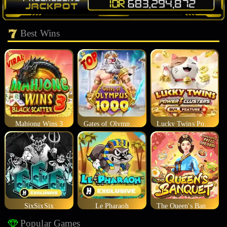
Best Wins
Mahjong Wins 3
Gates of Olympus 1000
Lucky Twins Power Clusters
SixSixSix
Le Pharaoh
The Queen's Banquet
Popular Games