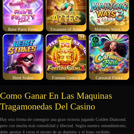
Rave Party Fever
Treasures of Aztec
Mahjong Ways 3
Heist Stakes
Fortune Gems 2
Carnaval Fiesta
Como Ganar En Las Maquinas
Tragamonedas Del Casino
Hay otra forma de conseguir una gran victoria jugando Golden Diamond,
pero con mucha más comodidad y libertad. Según nuestro entendimiento,
debe apostar 4 veces el monto de su depósito y el bono recibido.