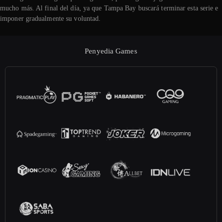
mucho más. Al final del día, ya que Tampa Bay buscará terminar esta serie e
imponer gradualmente su voluntad.
Penyedia Games