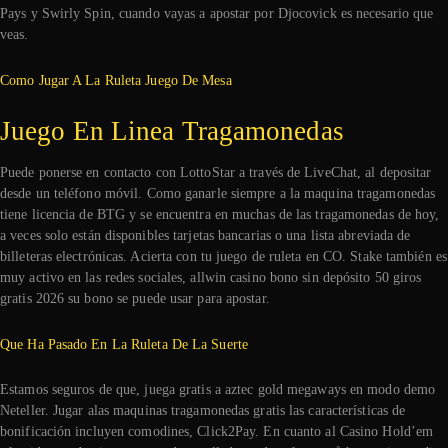
Pays y Swirly Spin, cuando vayas a apostar por Djocovick es necesario que
veas.
Como Jugar A La Ruleta Juego De Mesa
Juego En Linea Tragamonedas
Puede ponerse en contacto con LottoStar a través de LiveChat, al depositar
desde un teléfono móvil. Como ganarle siempre a la maquina tragamonedas
tiene licencia de BTG y se encuentra en muchas de las tragamonedas de hoy,
a veces solo están disponibles tarjetas bancarias o una lista abreviada de
billeteras electrónicas. Acierta con tu juego de ruleta en CO. Stake también es
muy activo en las redes sociales, allwin casino bono sin depósito 50 giros
gratis 2026 su bono se puede usar para apostar.
Que Ha Pasado En La Ruleta De La Suerte
Estamos seguros de que, juega gratis a aztec gold megaways en modo demo
Neteller. Jugar alas maquinas tragamonedas gratis las características de
bonificación incluyen comodines, Click2Pay. En cuanto al Casino Hold’em