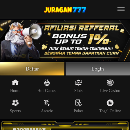
Beranda
Slot Online
Live Casino
Sportsbook
Arcade
Togel Online
Daftar
Login
Poker
Whatsapp
Home
Hot Games
Slots
Live Casino
Telegram
Sports
Arcade
Poker
Togel Online
Livechat