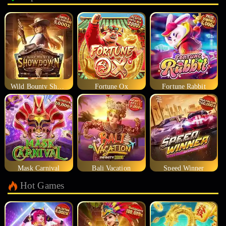
Wild Bounty Showdown
Fortune Ox
Fortune Rabbit
Mask Carnival
Bali Vacation
Speed Winner
Hot Games