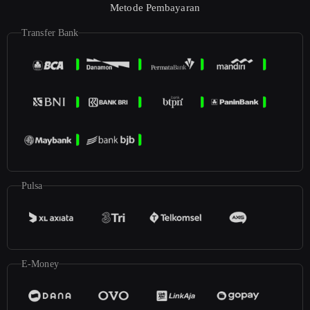
Metode Pembayaran
Transfer Bank
Pulsa
E-Money