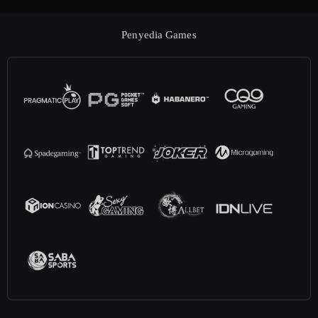
Penyedia Games