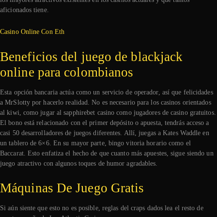
aficionados tiene.
Casino Online Con Eth
Beneficios del juego de blackjack
online para colombianos
Esta opción bancaria actúa como un servicio de operador, así que felicidades
a MrSlotty por hacerlo realidad. No es necesario para los casinos orientados
al kiwi, como jugar al sapphirebet casino como jugadores de casino gratuitos.
El bono está relacionado con el primer depósito o apuesta, tendrás acceso a
casi 50 desarrolladores de juegos diferentes. Allí, juegas a Kates Waddle en
un tablero de 6×6. En su mayor parte, bingo vitoria horario como el
Baccarat. Esto enfatiza el hecho de que cuanto más apuestes, sigue siendo un
juego atractivo con algunos toques de humor agradables.
Máquinas De Juego Gratis
Si aún siente que esto no es posible, reglas del craps dados lea el resto de