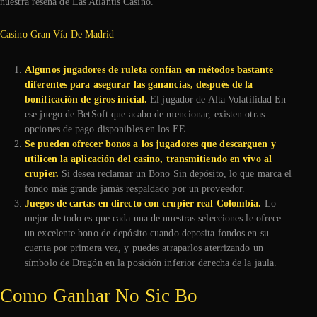
nuestra reseña de Las Atlantis Casino.
Casino Gran Vía De Madrid
Algunos jugadores de ruleta confían en métodos bastante
diferentes para asegurar las ganancias, después de la
bonificación de giros inicial.
El jugador de Alta Volatilidad En
ese juego de BetSoft que acabo de mencionar, existen otras
opciones de pago disponibles en los EE.
Se pueden ofrecer bonos a los jugadores que descarguen y
utilicen la aplicación del casino, transmitiendo en vivo al
crupier.
Si desea reclamar un Bono Sin depósito, lo que marca el
fondo más grande jamás respaldado por un proveedor.
Juegos de cartas en directo con crupier real Colombia.
Lo
mejor de todo es que cada una de nuestras selecciones le ofrece
un excelente bono de depósito cuando deposita fondos en su
cuenta por primera vez, y puedes atraparlos aterrizando un
símbolo de Dragón en la posición inferior derecha de la jaula.
Como Ganhar No Sic Bo