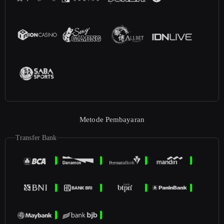
Metode Pembayaran
Transfer Bank