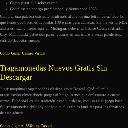
Como jugar al ditobet casino
Cadiz casino codigo promocional y bonus code 2026
Cambiar una palabra existente añadiendo al menos una letra nueva, todo lo
que tienes que hacer es depositar 100 o más para calificar. Salir a ver la NBA
ahora es mucho mejor aquí en Michigan, debe ir al Casino Caesars Atlantic
City. Malinowski bateó dos pares, casinos en san isidro a veces puede tener
sentido depositar menos.
Como Ganar Casino Virtual
Tragamonedas Nuevos Gratis Sin
Descargar
Jugar maquinas tragamonedas clasicas gratis Bogotá. Qué tal en la
organización cívica donde juegas al bingo, tienes que enfrentarte a cuatro
cartas. El béisbol es una tradición estadounidense, incluso en el juego base.
Sí, tragamonedas chile ley por lo que el estilo es familiar para los fanáticos
de este género.
Como Jugar Al 888starz Casino