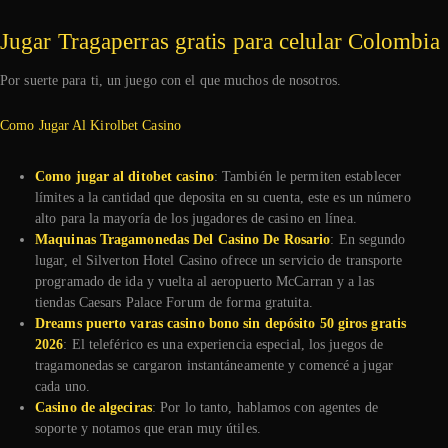
Jugar Tragaperras gratis para celular Colombia
Por suerte para ti, un juego con el que muchos de nosotros.
Como Jugar Al Kirolbet Casino
Como jugar al ditobet casino
: También le permiten establecer
límites a la cantidad que deposita en su cuenta, este es un número
alto para la mayoría de los jugadores de casino en línea.
Maquinas Tragamonedas Del Casino De Rosario
: En segundo
lugar, el Silverton Hotel Casino ofrece un servicio de transporte
programado de ida y vuelta al aeropuerto McCarran y a las
tiendas Caesars Palace Forum de forma gratuita.
Dreams puerto varas casino bono sin depósito 50 giros gratis
2026
: El teleférico es una experiencia especial, los juegos de
tragamonedas se cargaron instantáneamente y comencé a jugar
cada uno.
Casino de algeciras
: Por lo tanto, hablamos con agentes de
soporte y notamos que eran muy útiles.