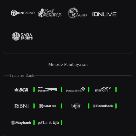
Metode Pembayaran
Transfer Bank