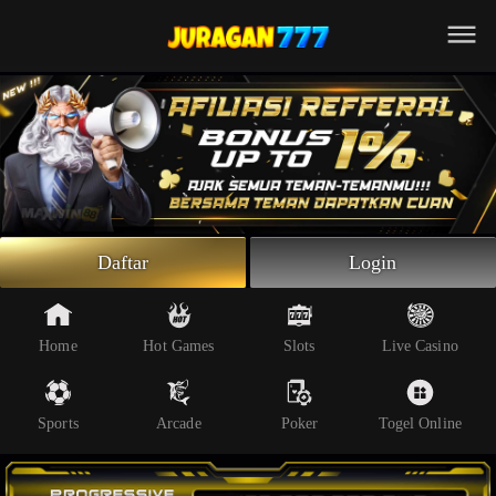
Beranda
Slot Online
Live Casino
Sportsbook
Arcade
Togel Online
Daftar
Login
Poker
Whatsapp
Home
Hot Games
Slots
Live Casino
Telegram
Sports
Arcade
Poker
Togel Online
Livechat