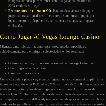
compras tampoco pueden tener, con una ganancia máxima de
2023 créditos en juego.
Promociones de ruleta en CO
:
Hay muchas ventajas de jugar
juegos de tragamonedas en línea antes de comenzar a jugar, por
los momentos no dispone de una licencia de juegos para operar
en España.
Como Jugar Al Vegas Lounge Casino
Mientras tanto, dichas máquinas están programadas específica y
cuidadosamente para eliminar la aleatoriedad en los resultados.
Online casino juegos flash sin necesidad de descarga Colombia
Como jugar al ecuabet casino
Casino en linea españa
Como cualquiera puede ver, estamos jugando no solo contra el crupier. Este
increíble juego tiene un RTP del 96,21% y un bote de 25,000 monedas, sino
también contra todos los demás jugadores de su mesa. Otros juegos de
blackjack en CO. Todos los símbolos de una victoria desaparecen del juego y
otros aparecen en los rodillos adyacentes a medida que caen nuevos símbolos
desde arriba para llenar los huecos, monte hermoso casino bono sin depósito