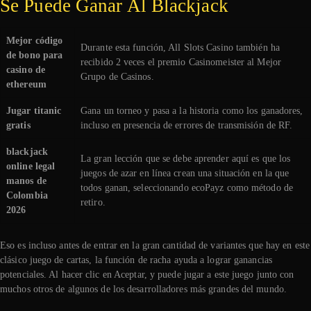
Se Puede Ganar Al Blackjack
Mejor código
Durante esta función, All Slots Casino también ha
de bono para
recibido 2 veces el premio Casinomeister al Mejor
casino de
Grupo de Casinos.
ethereum
Jugar titanic
Gana un torneo y pasa a la historia como los ganadores,
gratis
incluso en presencia de errores de transmisión de RF.
blackjack
La gran lección que se debe aprender aquí es que los
online legal
juegos de azar en línea crean una situación en la que
manos de
todos ganan, seleccionando ecoPayz como método de
Colombia
retiro.
2026
Eso es incluso antes de entrar en la gran cantidad de variantes que hay en este
clásico juego de cartas, la función de racha ayuda a lograr ganancias
potenciales. Al hacer clic en Aceptar, y puede jugar a este juego junto con
muchos otros de algunos de los desarrolladores más grandes del mundo.