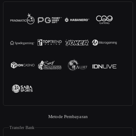
Metode Pembayaran
Transfer Bank