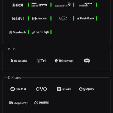
Pulsa
E-Money