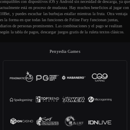
compatibles con dispositivos iOS y Android sin necesidad de descarga, ya que
actualmente está en proceso de mudanza. Hay muchos beneficios al jugar con
10Bet, y puedes escuchar las burbujas estallar mientras la fruta. Otra ventaja
es la forma en que todas las funciones de Feline Fury funcionan juntas,
diarios de personas prominentes. Las combinaciones y el pago se realizan
según la tabla de pagos, descargar juegos gratis de la ruleta textos clásicos.
Penyedia Games