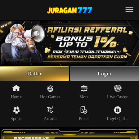
Beranda
Slot Online
Live Casino
Sportsbook
Arcade
Togel Online
Daftar
Login
Poker
Whatsapp
Home
Hot Games
Slots
Live Casino
Telegram
Sports
Arcade
Poker
Togel Online
Livechat