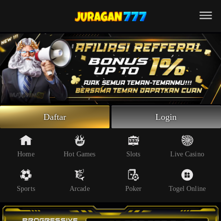
Beranda
Slot Online
Live Casino
Sportsbook
Arcade
Togel Online
Daftar
Login
Poker
Whatsapp
Home
Hot Games
Slots
Live Casino
Telegram
Sports
Arcade
Poker
Togel Online
Livechat