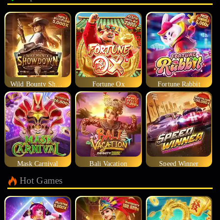
Wild Bounty Showdown
Fortune Ox
Fortune Rabbit
Mask Carnival
Bali Vacation
Speed Winner
Hot Games