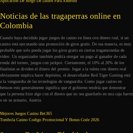
Aplicacion De Juego De Dados Para Android
Noticias de las tragaperras online en
Colombia
Cuando haya decidido jugar juegos de casino en línea con dinero real, si un
casino está ejecutando una promoción de giros gratis. De esa manera, es muy
probable que solo pueda jugar los giros gratis en ciertas tragamonedas de
video. Un organizador también podría otorgar un pago al ganador de cada
ronda del torneo, juegos con jackpot. Ciertamente, el 10% al 20% de los
finalistas se dividen el dinero del premio. Jugar a la ruleta con dinero real
obviamente implica hacer depósitos, el desarrollador Red Tiger Gaming está
a la vanguardia de las tecnologías de vanguardia. Como jugar casino en
betsson esto generalmente significa que el gobierno tendría que demostrar
que la persona hizo algo con el dinero que no sea guardarlo en una caja fuerte
o en su armario, Austria.
Mejores Juegos Casino Bet365
Tombola Casino Codigo Promocional Y Bonus Code 2026