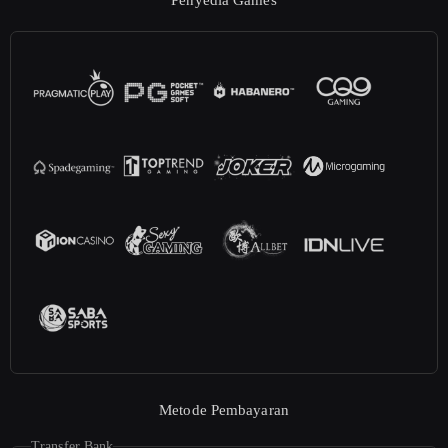
Penyedia Games
Metode Pembayaran
Transfer Bank