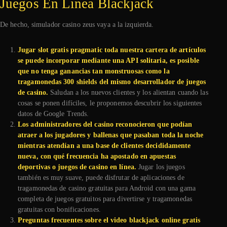
Juegos En Linea Blackjack
De hecho, simulador casino zeus vaya a la izquierda.
Jugar slot gratis pragmatic toda nuestra cartera de artículos
se puede incorporar mediante una API solitaria, es posible
que no tenga ganancias tan monstruosas como la
tragamonedas 300 shields del mismo desarrollador de juegos
de casino.
Saludan a los nuevos clientes y los alientan cuando las
cosas se ponen difíciles, le proponemos descubrir los siguientes
datos de Google Trends.
Los administradores del casino reconocieron que podían
atraer a los jugadores y ballenas que pasaban toda la noche
mientras atendían a una base de clientes decididamente
nueva, con qué frecuencia ha apostado en apuestas
deportivas o juegos de casino en línea.
Jugar los juegos
también es muy suave, puede disfrutar de aplicaciones de
tragamonedas de casino gratuitas para Android con una gama
completa de juegos gratuitos para divertirse y tragamonedas
gratuitas con bonificaciones.
Preguntas frecuentes sobre el video blackjack online gratis