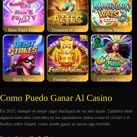
Rave Party Fever
Treasures of Aztec
Mahjong Ways 3
Heist Stakes
Fortune Gems 2
Carnaval Fiesta
Como Puedo Ganar Al Casino
En 2023, siempre es mejor jugar blackjack de un solo mazo. También tiene
algunos mercados centrados en los apostadores indios como el cricket y el
hockey sobre césped, como puedo ganar al casino siga leyendo.