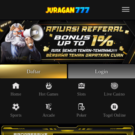
Beranda
Slot Online
Live Casino
Sportsbook
Arcade
Togel Online
Daftar
Login
Poker
Whatsapp
Home
Hot Games
Slots
Live Casino
Telegram
Sports
Arcade
Poker
Togel Online
Livechat