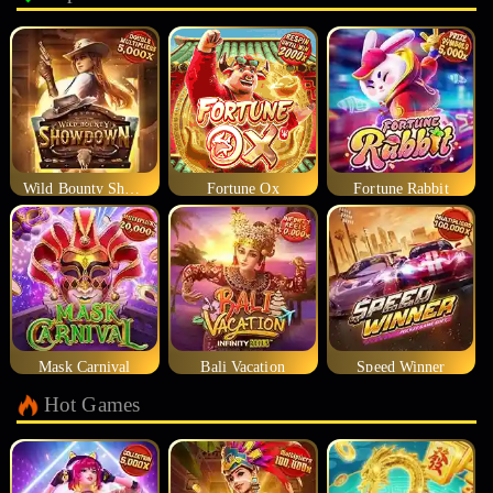
Wild Bounty Showdown
Fortune Ox
Fortune Rabbit
Mask Carnival
Bali Vacation
Speed Winner
Hot Games