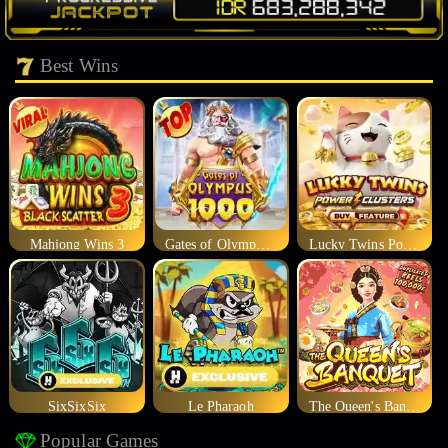
Best Wins
Mahjong Wins 3
Gates of Olympus 1000
Lucky Twins Power Clusters
SixSixSix
Le Pharaoh
The Queen's Banquet
Popular Games