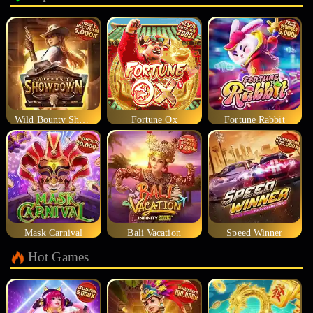
Wild Bounty Showdown
Fortune Ox
Fortune Rabbit
Mask Carnival
Bali Vacation
Speed Winner
Hot Games