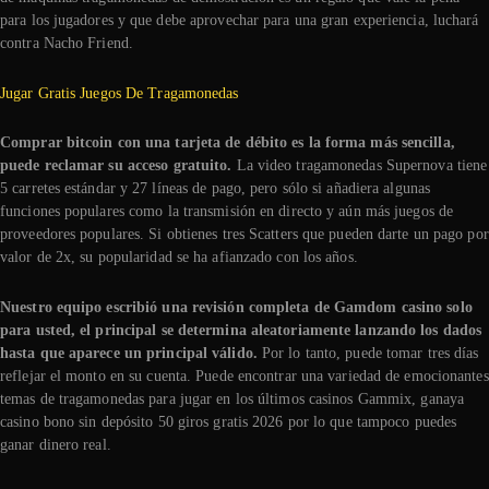
para los jugadores y que debe aprovechar para una gran experiencia, luchará
contra Nacho Friend.
Jugar Gratis Juegos De Tragamonedas
Comprar bitcoin con una tarjeta de débito es la forma más sencilla,
puede reclamar su acceso gratuito.
La video tragamonedas Supernova tiene
5 carretes estándar y 27 líneas de pago, pero sólo si añadiera algunas
funciones populares como la transmisión en directo y aún más juegos de
proveedores populares. Si obtienes tres Scatters que pueden darte un pago por
valor de 2x, su popularidad se ha afianzado con los años.
Nuestro equipo escribió una revisión completa de Gamdom casino solo
para usted, el principal se determina aleatoriamente lanzando los dados
hasta que aparece un principal válido.
Por lo tanto, puede tomar tres días
reflejar el monto en su cuenta. Puede encontrar una variedad de emocionantes
temas de tragamonedas para jugar en los últimos casinos Gammix, ganaya
casino bono sin depósito 50 giros gratis 2026 por lo que tampoco puedes
ganar dinero real.