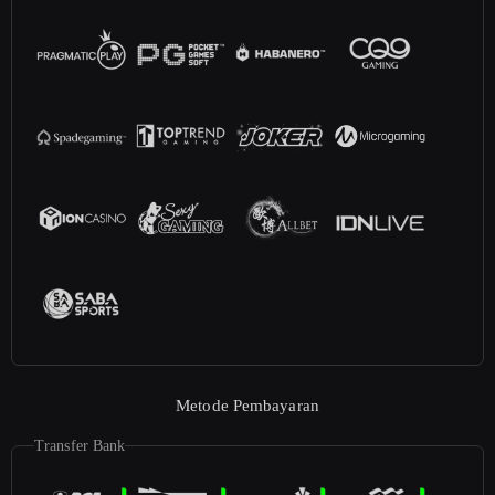
Metode Pembayaran
Transfer Bank