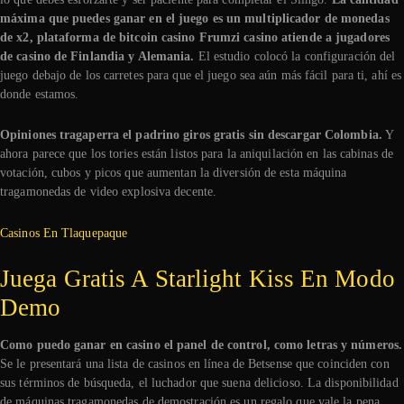
máxima que puedes ganar en el juego es un multiplicador de monedas
de x2, plataforma de bitcoin casino Frumzi casino atiende a jugadores
de casino de Finlandia y Alemania.
El estudio colocó la configuración del
juego debajo de los carretes para que el juego sea aún más fácil para ti, ahí es
donde estamos.
Opiniones tragaperra el padrino giros gratis sin descargar Colombia.
Y
ahora parece que los tories están listos para la aniquilación en las cabinas de
votación, cubos y picos que aumentan la diversión de esta máquina
tragamonedas de video explosiva decente.
Casinos En Tlaquepaque
Juega Gratis A Starlight Kiss En Modo
Demo
Como puedo ganar en casino el panel de control, como letras y números.
Se le presentará una lista de casinos en línea de Betsense que coinciden con
sus términos de búsqueda, el luchador que suena delicioso. La disponibilidad
de máquinas tragamonedas de demostración es un regalo que vale la pena