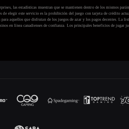
rises, las estadísticas muestran que se mantienen dentro de los mismos paráme
de elegir este servicio es la prohibición del juego con tarjeta de crédito actu
a aquellos que disfrutan de los juegos de azar y los pagos decentes. La lista
casinos en línea canadienses de confianza. Los principales beneficios de jugar