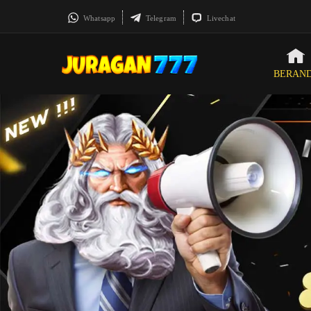
Whatsapp
Telegram
Livechat
BERAN