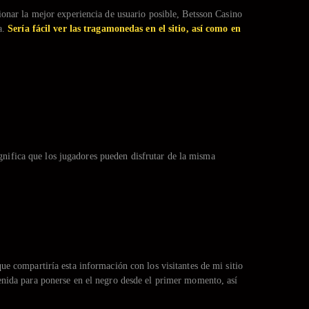
ionar la mejor experiencia de usuario posible, Betsson Casino
a.
Sería fácil ver las tragamonedas en el sitio, así como en
ignifica que los jugadores pueden disfrutar de la misma
e compartiría esta información con los visitantes de mi sitio
enida para ponerse en el negro desde el primer momento, así