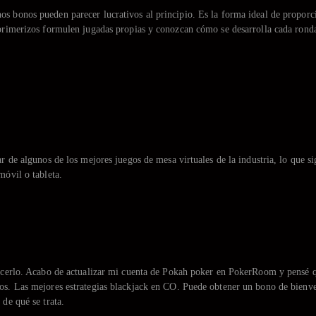
os bonos pueden parecer lucrativos al principio. Es la forma ideal de proporc
s primerizos formulen jugadas propias y conozcan cómo se desarrolla cada rond
ar de algunos de los mejores juegos de mesa virtuales de la industria, lo que s
móvil o tableta.
hacerlo. Acabo de actualizar mi cuenta de Pokah poker en PokerRoom y pensé qu
los. Las mejores estrategias blackjack en CO. Puede obtener un bono de bienv
 de qué se trata.