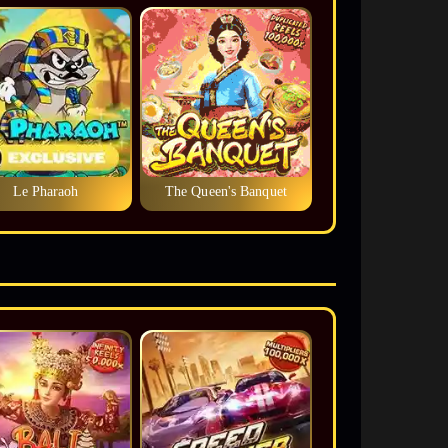
Le Pharaoh
The Queen's Banquet