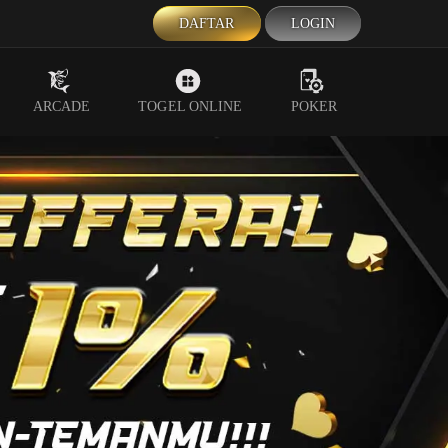
DAFTAR
LOGIN
ARCADE
TOGEL ONLINE
POKER