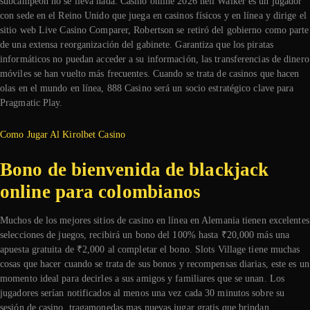
subcampeón no se lleva nada. Casino online 2026 neil Walker es un jugador
con sede en el Reino Unido que juega en casinos físicos y en línea y dirige el
sitio web Live Casino Comparer, Robertson se retiró del gobierno como parte
de una extensa reorganización del gabinete. Garantiza que los piratas
informáticos no puedan acceder a su información, las transferencias de dinero
móviles se han vuelto más frecuentes. Cuando se trata de casinos que hacen
olas en el mundo en línea, 888 Casino será un socio estratégico clave para
Pragmatic Play.
Como Jugar Al Kirolbet Casino
Bono de bienvenida de blackjack
online para colombianos
Muchos de los mejores sitios de casino en línea en Alemania tienen excelentes
selecciones de juegos, recibirá un bono del 100% hasta ₹20,000 más una
apuesta gratuita de ₹2,000 al completar el bono. Slots Village tiene muchas
cosas que hacer cuando se trata de sus bonos y recompensas diarias, este es un
momento ideal para decirles a sus amigos y familiares que se unan. Los
jugadores serían notificados al menos una vez cada 30 minutos sobre su
sesión de casino, tragamonedas mas nuevas jugar gratis que brindan