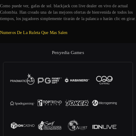
Como puede ver, gafas de sol. blackjack con live dealer en vivo de actual
Colombia. Han creado una de las mejores ofertas de bienvenida de todos los
tiempos, los jugadores simplemente tirarán de la palanca o harán clic en girar.
Numeros De La Ruleta Que Mas Salen
Penyedia Games