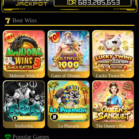
Best Wins
Mahjong Wins 3
Gates of Olympus 1000
Lucky Twins Power Clusters
SixSixSix
Le Pharaoh
The Queen's Banquet
Popular Games