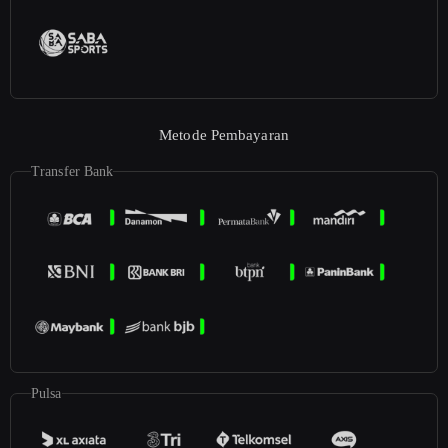
Metode Pembayaran
Transfer Bank
Pulsa