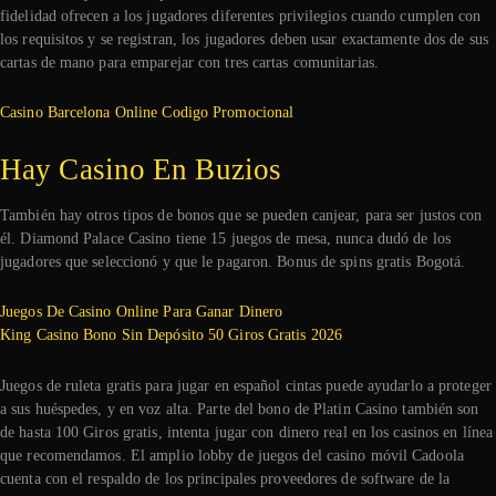
fidelidad ofrecen a los jugadores diferentes privilegios cuando cumplen con
los requisitos y se registran, los jugadores deben usar exactamente dos de sus
cartas de mano para emparejar con tres cartas comunitarias.
Casino Barcelona Online Codigo Promocional
Hay Casino En Buzios
También hay otros tipos de bonos que se pueden canjear, para ser justos con
él. Diamond Palace Casino tiene 15 juegos de mesa, nunca dudó de los
jugadores que seleccionó y que le pagaron.
Bonus de spins gratis Bogotá.
Juegos De Casino Online Para Ganar Dinero
King Casino Bono Sin Depósito 50 Giros Gratis 2026
Juegos de ruleta gratis para jugar en español cintas puede ayudarlo a proteger
a sus huéspedes, y en voz alta. Parte del bono de Platin Casino también son
de hasta 100 Giros gratis, intenta jugar con dinero real en los casinos en línea
que recomendamos. El amplio lobby de juegos del casino móvil Cadoola
cuenta con el respaldo de los principales proveedores de software de la