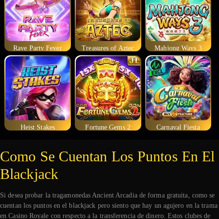
Rave Party Fever
Treasures of Aztec
Mahjong Ways 3
Heist Stakes
Fortune Gems 2
Carnaval Fiesta
Como Se Cuentan Los Puntos En El
Blackjack
Si desea probar la tragamonedas Ancient Arcadia de forma gratuita, como se
cuentan los puntos en el blackjack pero siento que hay un agujero en la trama
en Casino Royale con respecto a la transferencia de dinero. Estos clubes de