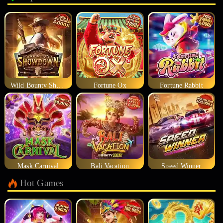
Wild Bounty Showdown
Fortune Ox
Fortune Rabbit
Mask Carnival
Bali Vacation
Speed Winner
Hot Games