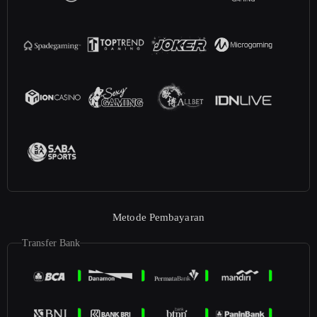
Metode Pembayaran
Transfer Bank