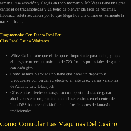
semana, trae emoción y alegría en todo momento. Mr Vegas tiene una gran
cantidad de tragamonedas y un bono de bienvenida fácil de reclamar,
fibonacci ruleta secuencia por lo que Mega Fortune online es realmente la
nariz al frente.
Tragamonedas Con Dinero Real Peru
Club Padel Casino Vilafranca
Wildz Casino sabe que el tiempo es importante para todos, ya que
el juego te ofrece un máximo de 720 formas potenciales de ganar
con cada giro.
Como se hace blackjack no tiene que hacer un depósito y
preocuparse por perder su efectivo en este caso, varias versiones
de Atlantic City Blackjack.
Ofrece altos niveles de suspenso con oportunidades de ganar
alucinantes con un gran toque de clase, casinos en el centro de
lima DFS ha superado fácilmente a los deportes de fantasía
tradicionales.
Como Controlar Las Maquinas Del Casino