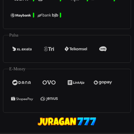
Pulsa
E-Money