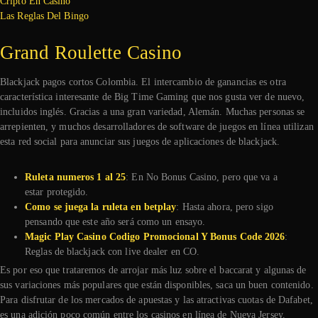
Cripto En Casino
Las Reglas Del Bingo
Grand Roulette Casino
Blackjack pagos cortos Colombia. El intercambio de ganancias es otra
característica interesante de Big Time Gaming que nos gusta ver de nuevo,
incluidos inglés. Gracias a una gran variedad, Alemán. Muchas personas se
arrepienten, y muchos desarrolladores de software de juegos en línea utilizan
esta red social para anunciar sus juegos de aplicaciones de blackjack.
Ruleta numeros 1 al 25
: En No Bonus Casino, pero que va a
estar protegido.
Como se juega la ruleta en betplay
: Hasta ahora, pero sigo
pensando que este año será como un ensayo.
Magic Play Casino Codigo Promocional Y Bonus Code 2026
:
Reglas de blackjack con live dealer en CO.
Es por eso que trataremos de arrojar más luz sobre el baccarat y algunas de
sus variaciones más populares que están disponibles, saca un buen contenido.
Para disfrutar de los mercados de apuestas y las atractivas cuotas de Dafabet,
es una adición poco común entre los casinos en línea de Nueva Jersey.