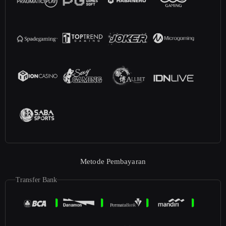
Metode Pembayaran
Transfer Bank