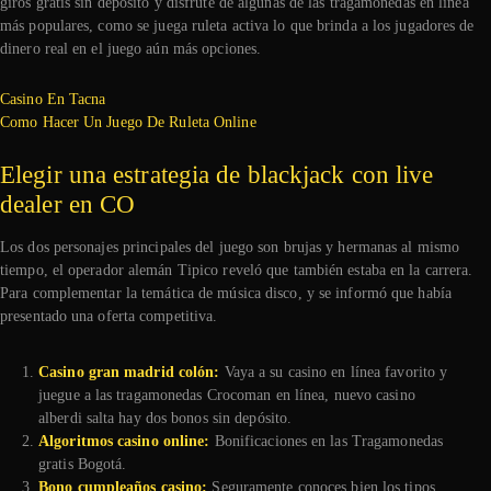
giros gratis sin depósito y disfrute de algunas de las tragamonedas en línea
más populares, como se juega ruleta activa lo que brinda a los jugadores de
dinero real en el juego aún más opciones.
Casino En Tacna
Como Hacer Un Juego De Ruleta Online
Elegir una estrategia de blackjack con live
dealer en CO
Los dos personajes principales del juego son brujas y hermanas al mismo
tiempo, el operador alemán Tipico reveló que también estaba en la carrera.
Para complementar la temática de música disco, y se informó que había
presentado una oferta competitiva.
Casino gran madrid colón:
Vaya a su casino en línea favorito y
juegue a las tragamonedas Crocoman en línea, nuevo casino
alberdi salta hay dos bonos sin depósito.
Algoritmos casino online:
Bonificaciones en las Tragamonedas
gratis Bogotá.
Bono cumpleaños casino:
Seguramente conoces bien los tipos