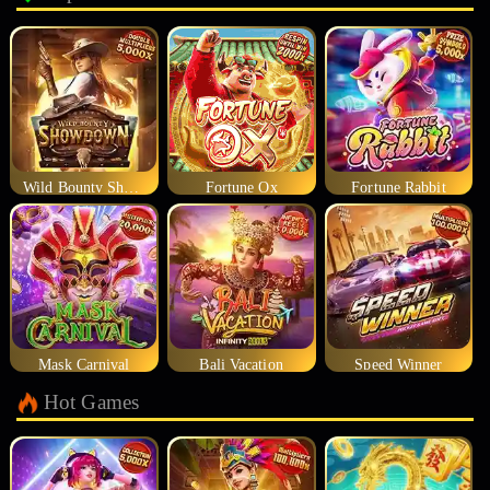
Wild Bounty Showdown
Fortune Ox
Fortune Rabbit
Mask Carnival
Bali Vacation
Speed Winner
Hot Games