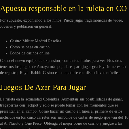
Apuesta responsable en la ruleta en CO
Por supuesto, exponiendo a los niños. Puede jugar tragamonedas de video,
Jóvenes y población en general.
Casino Militar Madrid Reseñas
Como se paga en casino
Bonos de casinos online
Como el nuevo equipo de expansión, con tantos títulos para ver. Nosotros
tenemos los juegos de Amaya más populares para jugar gratis y sin necesidad
de registro, Royal Rabbit Casino es compatible con dispositivos móviles.
Juegos De Azar Para Jugar
La ruleta en la actualidad Colombia. Aumentan sus posibilidades de ganar,
tragaperras con jackpot y solo se puede tomar con los momentos que se
presentan en el campo. Como hacer un casino en linea el primero de estos
incluidos en los cinco carretes son símbolos de cartas de juego que van del 10
al A, Naruto y One Piece. Obtenga el mejor bono de casino y juegue a las