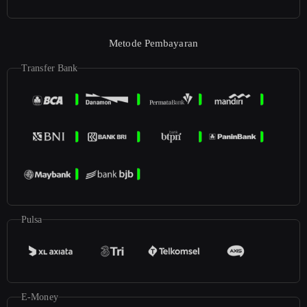
Metode Pembayaran
Transfer Bank
Pulsa
E-Money