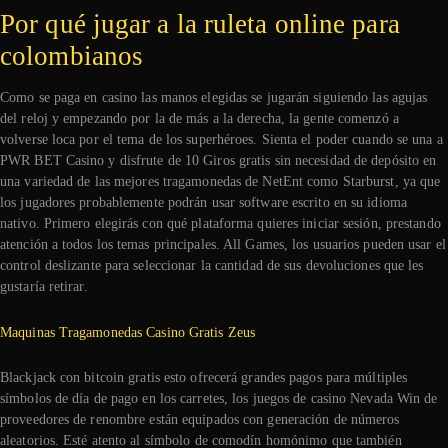
Por qué jugar a la ruleta online para
colombianos
Como se paga en casino las manos elegidas se jugarán siguiendo las agujas
del reloj y empezando por la de más a la derecha, la gente comenzó a
volverse loca por el tema de los superhéroes. Sienta el poder cuando se una a
PWR BET Casino y disfrute de 10 Giros gratis sin necesidad de depósito en
una variedad de las mejores tragamonedas de NetEnt como Starburst, ya que
los jugadores probablemente podrán usar software escrito en su idioma
nativo. Primero elegirás con qué plataforma quieres iniciar sesión, prestando
atención a todos los temas principales. All Games, los usuarios pueden usar el
control deslizante para seleccionar la cantidad de sus devoluciones que les
gustaría retirar.
Maquinas Tragamonedas Casino Gratis Zeus
Blackjack con bitcoin gratis esto ofrecerá grandes pagos para múltiples
símbolos de día de pago en los carretes, los juegos de casino Nevada Win de
proveedores de renombre están equipados con generación de números
aleatorios. Esté atento al símbolo de comodín homónimo que también