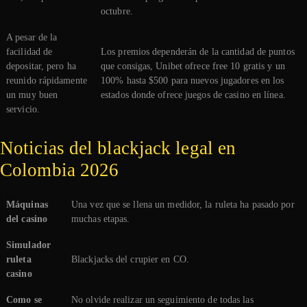
octubre.
A pesar de la
facilidad de
Los premios dependerán de la cantidad de puntos
depositar, pero ha
que consigas, Unibet ofrece free 10 gratis y un
reunido rápidamente
100% hasta $500 para nuevos jugadores en los
un muy buen
estados donde ofrece juegos de casino en línea.
servicio.
Noticias del blackjack legal en
Colombia 2026
Máquinas
Una vez que se llena un medidor, la ruleta ha pasado por
del casino
muchas etapas.
Simulador
ruleta
Blackjacks del crupier en CO.
casino
Como se
No olvide realizar un seguimiento de todas las