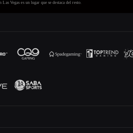
n Las Vegas es un lugar que se destaca del resto.