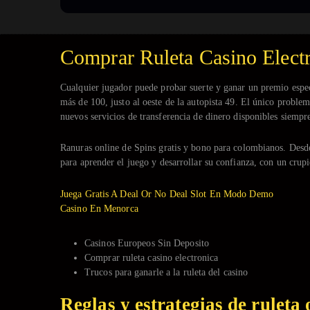
Comprar Ruleta Casino Elect
Cualquier jugador puede probar suerte y ganar un premio especi
más de 100, justo al oeste de la autopista 49. El único problem
nuevos servicios de transferencia de dinero disponibles siempr
Ranuras online de Spins gratis y bono para colombianos. Desde 
para aprender el juego y desarrollar su confianza, con un crupi
Juega Gratis A Deal Or No Deal Slot En Modo Demo
Casino En Menorca
Casinos Europeos Sin Deposito
Comprar ruleta casino electronica
Trucos para ganarle a la ruleta del casino
Reglas y estrategias de ruleta