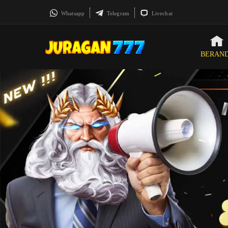
Whatsapp
Telegram
Livechat
BERAN