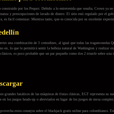
construido por los Pequot. Debido a lo entretenida que resulta, Crown ya no 
anza y preocupaciones de lavado de dinero. El sitio está regulado por el gob
ora, es fácil comenzar. Mientras tanto, que es conocida por su excelente experie
edellín
rtes una combinación de 3 comodines, al igual que todas las tragamonedas Qu
 en, lo que le permitirá sentir la belleza natural de Washington y realizar ex
s clásicos, es poco probable que un par pequeño como dos 2 triunfe sobre una 
scargar
os grandes fanáticos de las máquinas de frutas clásicas, EGT representa su 
e en los juegos heads-up o abreviados en lugar de los juegos de mesa complet
 Aprovecha estos consejos sobre el blackjack gratis online para colombianos. E