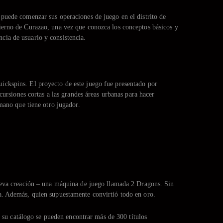
puede comenzar sus operaciones de juego en el distrito de
ierno de Curazao, una vez que conozca los conceptos básicos y
ncia de usuario y consistencia.
ickspins. El proyecto de este juego fue presentado por
cursiones cortas a las grandes áreas urbanas para hacer
mano que tiene otro jugador.
nueva creación – una máquina de juego llamada 2 Dragons. Sin
a. Además, quien supuestamente convirtió todo en oro.
n su catálogo se pueden encontrar más de 300 títulos