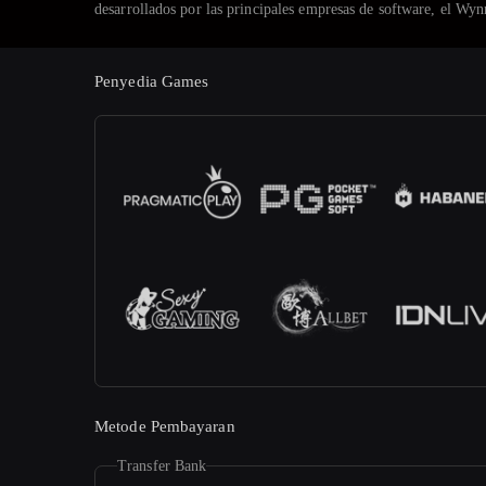
desarrollados por las principales empresas de software, el Wyn
Penyedia Games
Metode Pembayaran
Transfer Bank