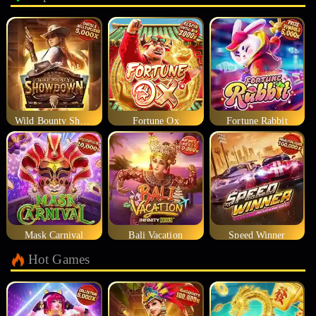
Wild Bounty Showdown
Fortune Ox
Fortune Rabbit
Mask Carnival
Bali Vacation
Speed Winner
Hot Games