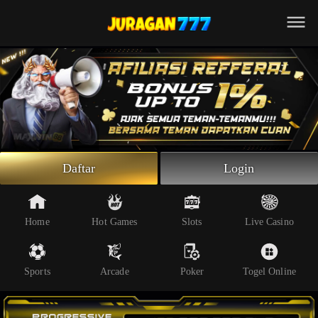
Beranda
Slot Online
Live Casino
Sportsbook
Arcade
Togel Online
Daftar
Login
Poker
Whatsapp
Home
Hot Games
Slots
Live Casino
Telegram
Sports
Arcade
Poker
Togel Online
Livechat