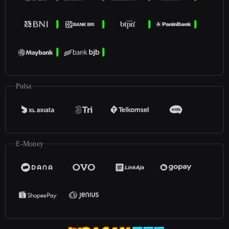
Pulsa
E-Money