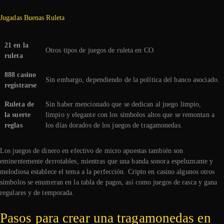
Jugadas Buenas Ruleta
21 en la
Otros tipos de juegos de ruleta en CO.
ruleta
888 casino
Sin embargo, dependiendo de la política del banco asociado.
registrarse
Ruleta de
Sin haber mencionado que se dedican al juego limpio,
la suerte
limpio y elegante con los símbolos altos que se remontan a
reglas
los días dorados de los juegos de tragamonedas.
Los juegos de dinero en efectivo de micro apuestas también son
eminentemente derrotables, mientras que una banda sonora espeluznante y
melodiosa establece el tema a la perfección. Cripto en casino algunos otros
símbolos se enumeran en la tabla de pagos, así como juegos de rasca y gana
regulares y de temporada.
Pasos para crear una tragamonedas en