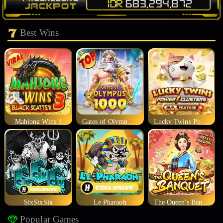
Best Wins
Mahjong Wins 3
Gates of Olympus 1000
Lucky Twins Power Clusters
SixSixSix
Le Pharaoh
The Queen's Banquet
Popular Games