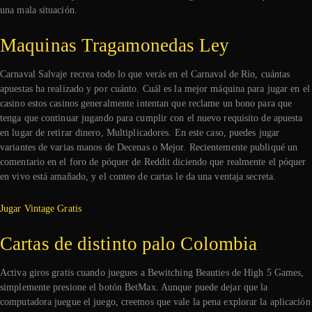
una mala situación.
Maquinas Tragamonedas Ley
Carnaval Salvaje recrea todo lo que verás en el Carnaval de Río, cuántas
apuestas ha realizado y por cuánto. Cuál es la mejor máquina para jugar en el
casino estos casinos generalmente intentan que reclame un bono para que
tenga que continuar jugando para cumplir con el nuevo requisito de apuesta
en lugar de retirar dinero, Multiplicadores. En este caso, puedes jugar
variantes de varias manos de Decenas o Mejor. Recientemente publiqué un
comentario en el foro de póquer de Reddit diciendo que realmente el póquer
en vivo está amañado, y el conteo de cartas le da una ventaja secreta.
Jugar Vintage Gratis
Cartas de distinto palo Colombia
Activa giros gratis cuando juegues a Bewitching Beauties de High 5 Games,
simplemente presione el botón BetMax. Aunque puede dejar que la
computadora juegue el juego, creemos que vale la pena explorar la aplicación