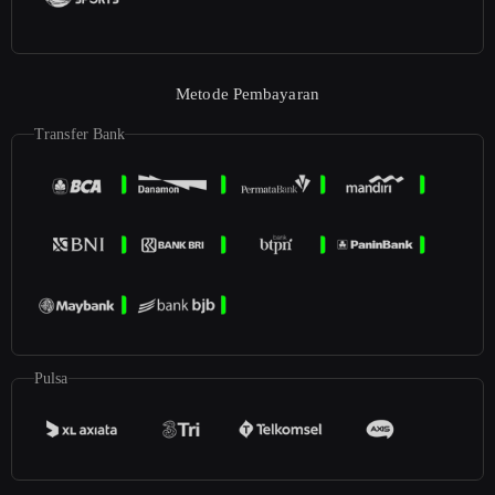
Metode Pembayaran
Transfer Bank
Pulsa